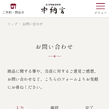
ご予約・問合せ
メニュー
トップ
お問い合わせ
お食い初め
中納言
の
お問い合わせ
EN
中文
한국어
商品に関する事や、当店に対するご意見ご感想、
お問い合わせなど、こちらのフォームよりお気軽
中納言の伊勢海老
にお尋ねください。
用途・シーン
入力
確認
完了