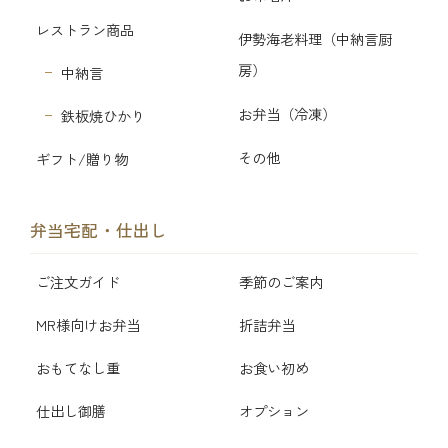
レストラン商品
伊勢海老料理（中納言厨
房）
中納言
お弁当（冷凍）
鉄板焼ひかり
その他
ギフト/贈り物
弁当宅配・仕出し
ご注文ガイド
季節のご案内
MR様向けお弁当
折詰弁当
おもてなし重
お食い初め
仕出し御膳
オプション