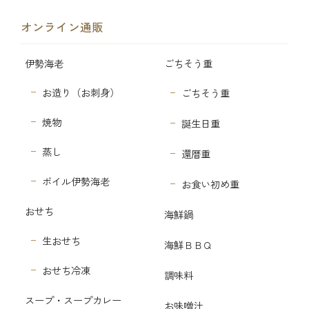
オンライン通販
伊勢海老
ごちそう重
お造り（お刺身）
ごちそう重
焼物
誕生日重
蒸し
還暦重
ボイル伊勢海老
お食い初め重
おせち
海鮮鍋
生おせち
海鮮ＢＢＱ
おせち冷凍
調味料
スープ・スープカレー
お味噌汁