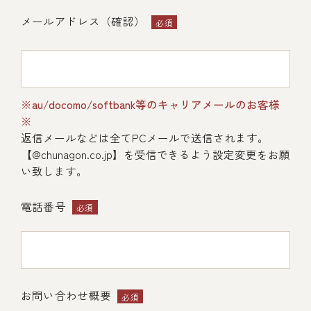
メールアドレス（確認）
必須
(中納言/鉄板焼ひかり)
※au/docomo/softbank等のキャリアメールのお客様
※
返信メールなどは全てPCメールで送信されます。
（中納言厨房）
【@chunagon.co.jp】を受信できるよう設定変更をお願
い致します。
電話番号
必須
お問い合わせ概要
必須