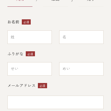
レストラン
お名前
必須
オンライン通販
ご結婚式 1.5次会・
弁当宅配・仕出し
(造り/焼物/蒸し/ボイル伊勢海老)
二次会
ふりがな
必須
(ごちそう重/誕生日重/還暦重/お食い初め重)
鉄板焼 ひかり
サイトマップ
(生おせち/おせち冷凍)
製薬会社・MR
採用情報
メールアドレス
必須
企業情報
ご意見・お問合せ
プライバシーポリシー
取引先エントリー