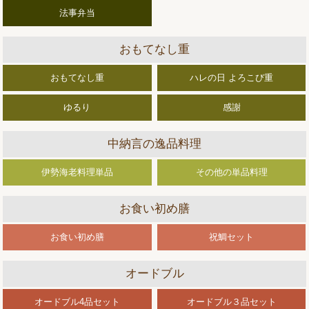
法事弁当
おもてなし重
おもてなし重
ハレの日 よろこび重
ゆるり
感謝
中納言の逸品料理
伊勢海老料理単品
その他の単品料理
お食い初め膳
お食い初め膳
祝鯛セット
オードブル
オードブル4品セット
オードブル３品セット