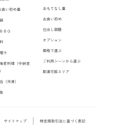
おもてなし重
お食い初め重
お食い初め
鍋
仕出し御膳
ＢＢＱ
オプション
料
価格で選ぶ
噌汁
ご利用シーンから選ぶ
海老料理（中納言
）
配達可能エリア
当（冷凍）
他
サイトマップ
特定商取引法に基づく表記