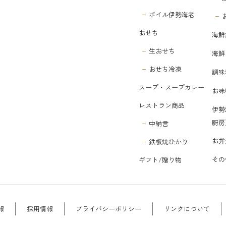
ボイル伊勢海老
おせち
海鮮
生おせち
海鮮
おせち冷凍
調味
スープ・スープカレー
お味
レストラン商品
伊勢
厨房
中納言
お弁
鉄板焼ひかり
その
ギフト/贈り物
報
採用情報
プライバシーポリシー
リンクについて