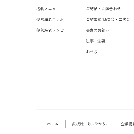
名物メニュー
ご結納・お顔合わせ
伊勢海老コラム
ご結婚式 1.5次会・二次会
伊勢海老レシピ
長寿のお祝い
法事・法要
おせち
ホーム
鉄板焼 炫 -ひかり-
企業情