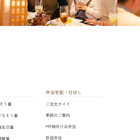
弁当宅配・仕出し
そう重
ご注文ガイド
季節のご案内
ごちそう重
MR様向けお弁当
誕生日重
折詰弁当
還暦重