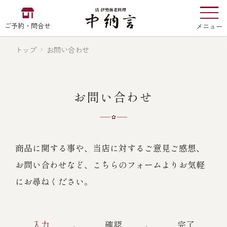
ご予約・問合せ
メニュー
トップ
お問い合わせ
お食い初め
中納言
の
お問い合わせ
EN
中文
한국어
商品に関する事や、当店に対するご意見ご感想、
お問い合わせなど、こちらのフォームよりお気軽
中納言の伊勢海老
にお尋ねください。
用途・シーン
入力
確認
完了