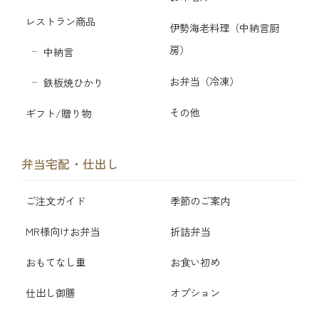
レストラン商品
伊勢海老料理（中納言厨
房）
中納言
お弁当（冷凍）
鉄板焼ひかり
その他
ギフト/贈り物
弁当宅配・仕出し
ご注文ガイド
季節のご案内
MR様向けお弁当
折詰弁当
おもてなし重
お食い初め
仕出し御膳
オプション