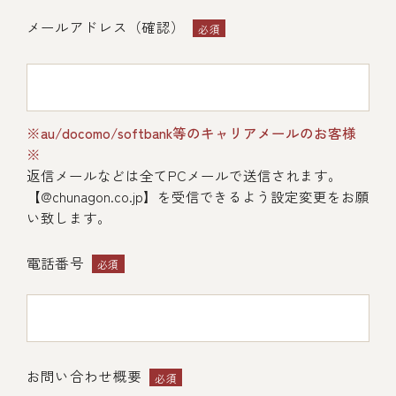
メールアドレス（確認）
必須
(中納言/鉄板焼ひかり)
※au/docomo/softbank等のキャリアメールのお客様
※
返信メールなどは全てPCメールで送信されます。
（中納言厨房）
【@chunagon.co.jp】を受信できるよう設定変更をお願
い致します。
電話番号
必須
お問い合わせ概要
必須