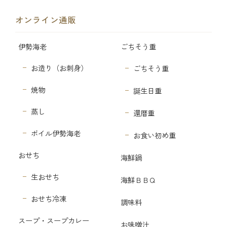
オンライン通販
伊勢海老
ごちそう重
お造り（お刺身）
ごちそう重
焼物
誕生日重
蒸し
還暦重
ボイル伊勢海老
お食い初め重
おせち
海鮮鍋
生おせち
海鮮ＢＢＱ
おせち冷凍
調味料
スープ・スープカレー
お味噌汁