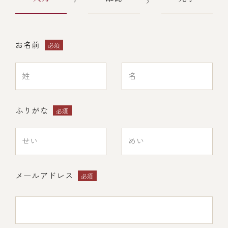
レストラン
お名前
必須
オンライン通販
ご結婚式 1.5次会・
弁当宅配・仕出し
(造り/焼物/蒸し/ボイル伊勢海老)
二次会
ふりがな
必須
(ごちそう重/誕生日重/還暦重/お食い初め重)
鉄板焼 ひかり
サイトマップ
(生おせち/おせち冷凍)
製薬会社・MR
採用情報
メールアドレス
必須
企業情報
ご意見・お問合せ
プライバシーポリシー
取引先エントリー