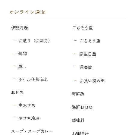
オンライン通販
伊勢海老
ごちそう重
お造り（お刺身）
ごちそう重
焼物
誕生日重
蒸し
還暦重
ボイル伊勢海老
お食い初め重
おせち
海鮮鍋
生おせち
海鮮ＢＢＱ
おせち冷凍
調味料
スープ・スープカレー
お味噌汁