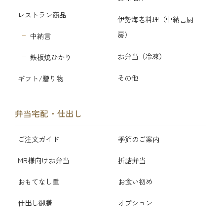
レストラン商品
伊勢海老料理（中納言厨
房）
中納言
お弁当（冷凍）
鉄板焼ひかり
その他
ギフト/贈り物
弁当宅配・仕出し
ご注文ガイド
季節のご案内
MR様向けお弁当
折詰弁当
おもてなし重
お食い初め
仕出し御膳
オプション