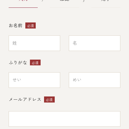
レストラン
お名前
必須
オンライン通販
ご結婚式 1.5次会・
弁当宅配・仕出し
(造り/焼物/蒸し/ボイル伊勢海老)
二次会
ふりがな
必須
(ごちそう重/誕生日重/還暦重/お食い初め重)
鉄板焼 ひかり
サイトマップ
(生おせち/おせち冷凍)
製薬会社・MR
採用情報
メールアドレス
必須
企業情報
ご意見・お問合せ
プライバシーポリシー
取引先エントリー