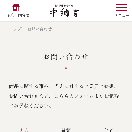
ご予約・問合せ
メニュー
トップ
お問い合わせ
お食い初め
中納言
の
お問い合わせ
EN
中文
한국어
商品に関する事や、当店に対するご意見ご感想、
お問い合わせなど、こちらのフォームよりお気軽
中納言の伊勢海老
にお尋ねください。
用途・シーン
入力
確認
完了