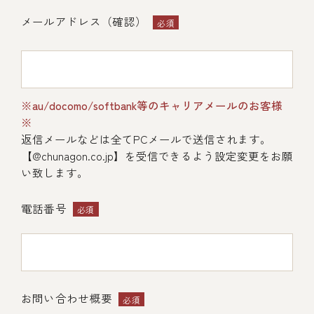
メールアドレス（確認）
必須
(中納言/鉄板焼ひかり)
※au/docomo/softbank等のキャリアメールのお客様
※
返信メールなどは全てPCメールで送信されます。
（中納言厨房）
【@chunagon.co.jp】を受信できるよう設定変更をお願
い致します。
電話番号
必須
お問い合わせ概要
必須