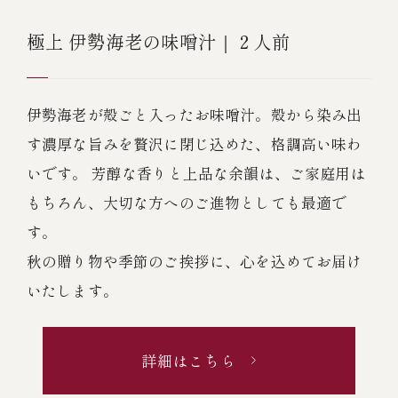
￥5,000～￥9,999
極上 伊勢海老の味噌汁｜２人前
￥10,000～￥14,999
伊勢海老が殻ごと入ったお味噌汁。殻から染み出
￥15,000～￥19,999
す濃厚な旨みを贅沢に閉じ込めた、格調高い味わ
いです。 芳醇な香りと上品な余韻は、ご家庭用は
￥20,000～
もちろん、大切な方へのご進物としても最適で
す。
秋の贈り物や季節のご挨拶に、心を込めてお届け
その他
いたします。
全商品一覧
詳細はこちら
冷凍商品一覧