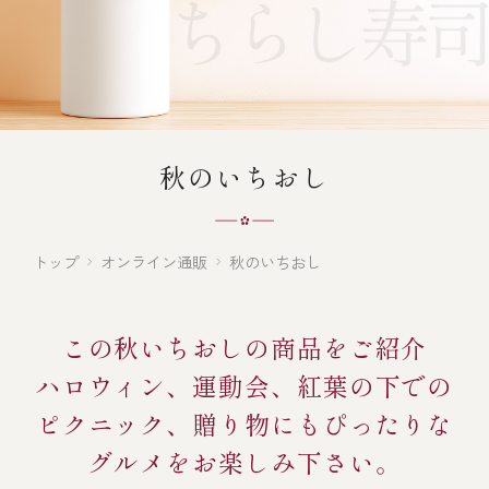
オンライン通販
焼物
ごちそう重
全ての商品を見る
海鮮鍋
ご結婚式 1.5次会・
弁当宅配・仕出し
(造り/焼物/蒸し/ボイル伊勢海老)
二次会
蒸し
還暦重
生おせち
海鮮ＢＢＱ
秋のいちおし
ボイル伊勢海老
(ごちそう重/誕生日重/還暦重/お食い初め重)
誕生日重
おせち冷凍
調味料
鉄板焼 ひかり
サイトマップ
お食い初め重
(生おせち/おせち冷凍)
トップ
オンライン通販
秋のいちおし
製薬会社・MR
採用情報
スープ・スープカレー
企業情報
ご意見・お問合せ
この秋いちおしの商品をご紹介
お味噌汁
ハロウィン、運動会、紅葉の下での
プライバシーポリシー
取引先エントリー
レストラン商品
ピクニック、贈り物にもぴったりな
グルメをお楽しみ下さい。
全ての商品を見る