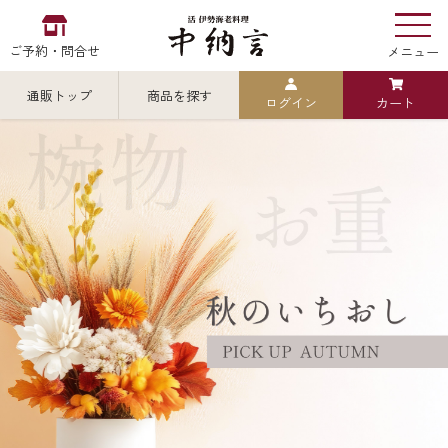
ご予約・問合せ
メニュー
通販トップ
商品を探す
ログイン
カート
お食い初め
中納言
の
検索
中納言の伊勢海老
カテゴリから探す
全ての商品を見る
伊勢海老
用途・シーン
全ての商品を見る
ごちそう重
レストラン
お造り（お刺身）
全ての商品を見る
おせち