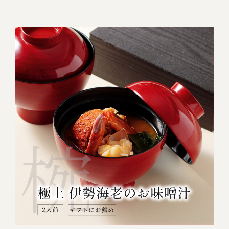
伊勢海老料理（中納言厨房）
鉄板焼ひかり
お弁当（冷凍）
(中納言/鉄板焼ひかり)
中納言
その他
（中納言厨房）
ギフト/贈り物
価格で探す
～￥2,999
￥3,000～￥4,999