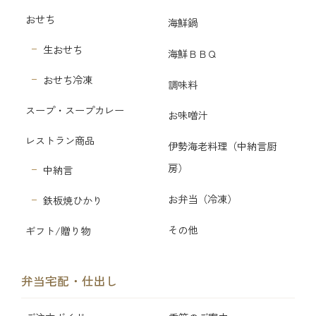
おせち
海鮮鍋
生おせち
海鮮ＢＢＱ
おせち冷凍
調味料
スープ・スープカレー
お味噌汁
レストラン商品
伊勢海老料理（中納言厨
房）
中納言
お弁当（冷凍）
鉄板焼ひかり
その他
ギフト/贈り物
弁当宅配・仕出し