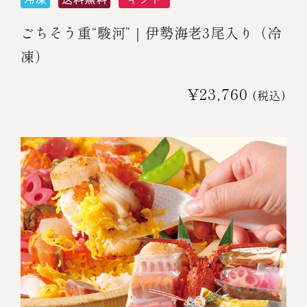
ごちそう重“駿河”｜伊勢海老3尾入り（冷
凍）
¥23,760
(税込)