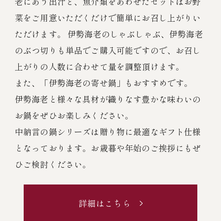
老にあう出汁と、魚介類をあわせたセットはお野
菜をご用意いただくだけで簡単にお召し上がりい
冷蔵商品一覧
ただけます。 伊勢海老のしゃぶしゃぶ、伊勢海老
のぶつ切りも単品でご購入可能ですので、お召し
常温商品一覧
上がりの人数に合わせて量を調整頂けます。
また、「伊勢海老の寄せ鍋」もおすすめです。
伊勢海老料理一覧
伊勢海老と様々な具材が織りなす豊かな味わいの
お鍋をぜひお楽しみください。
季節限定商品
中納言の鍋シリーズは贈り物に最適なギフト仕様
となっております。お歳暮や年始のご挨拶にもぜ
ご利用ガイド
ひご検討ください。
詳細はこちら