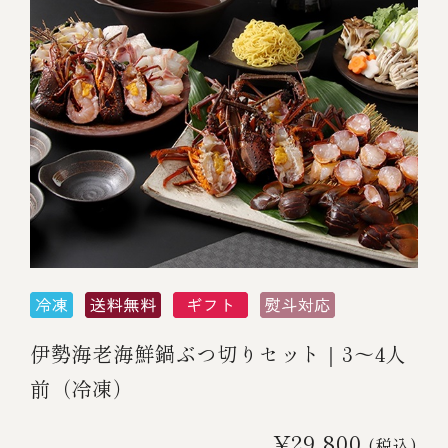
伊勢海老海鮮鍋ぶつ切りセット｜3～4人
前（冷凍）
¥29,800
(税込)