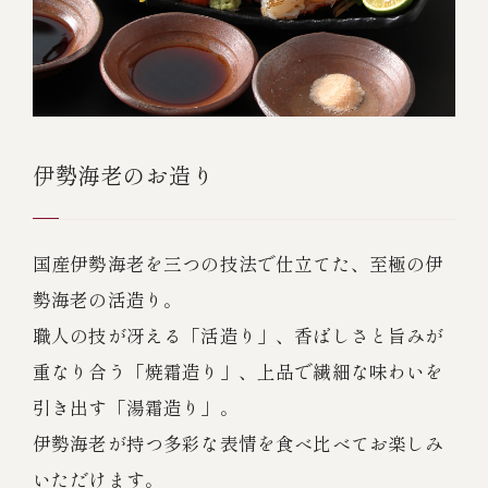
伊勢海老のお造り
国産伊勢海老を三つの技法で仕立てた、至極の伊
勢海老の活造り。
職人の技が冴える「活造り」、香ばしさと旨みが
重なり合う「焼霜造り」、上品で繊細な味わいを
引き出す「湯霜造り」。
伊勢海老が持つ多彩な表情を食べ比べてお楽しみ
いただけます。