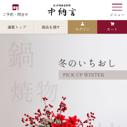
ご予約・問合せ
メニュー
通販トップ
商品を探す
ログイン
カート
お食い初め
中納言
の
検索
中納言の伊勢海老
カテゴリから探す
全ての商品を見る
伊勢海老
用途・シーン
全ての商品を見る
ごちそう重
レストラン
お造り（お刺身）
全ての商品を見る
おせち