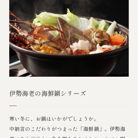
￥5,000～￥9,999
￥10,000～￥14,999
￥15,000～￥19,999
￥20,000～
伊勢海老の海鮮鍋シリーズ
その他
全商品一覧
寒い冬に、お鍋はいかがでしょうか。
中納言のこだわりがつまった「海鮮鍋」。伊勢海
冷凍商品一覧