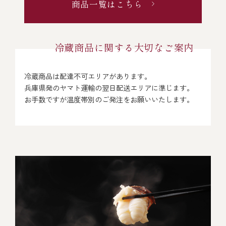
伊勢海老料理（中納言厨房）
商品一覧はこちら
鉄板焼ひかり
お弁当（冷凍）
(中納言/鉄板焼ひかり)
冷蔵商品に関する大切なご案内
中納言
その他
（中納言厨房）
冷蔵商品は配達不可エリアがあります。
兵庫県発のヤマト運輸の翌日配送エリアに準じます。
ギフト/贈り物
お手数ですが温度帯別のご発注をお願いいたします。
価格で探す
～￥2,999
￥3,000～￥4,999