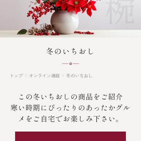
オンライン通販
焼物
ごちそう重
全ての商品を見る
海鮮鍋
ご結婚式 1.5次会・
弁当宅配・仕出し
(造り/焼物/蒸し/ボイル伊勢海老)
二次会
蒸し
還暦重
生おせち
海鮮ＢＢＱ
冬のいちおし
ボイル伊勢海老
(ごちそう重/誕生日重/還暦重/お食い初め重)
誕生日重
おせち冷凍
調味料
鉄板焼 ひかり
サイトマップ
お食い初め重
(生おせち/おせち冷凍)
トップ
オンライン通販
冬のいちおし
製薬会社・MR
採用情報
スープ・スープカレー
この冬いちおしの商品をご紹介
企業情報
ご意見・お問合せ
お味噌汁
寒い時期にぴったりのあったかグル
プライバシーポリシー
取引先エントリー
メをご自宅でお楽しみ下さい。
レストラン商品
全ての商品を見る