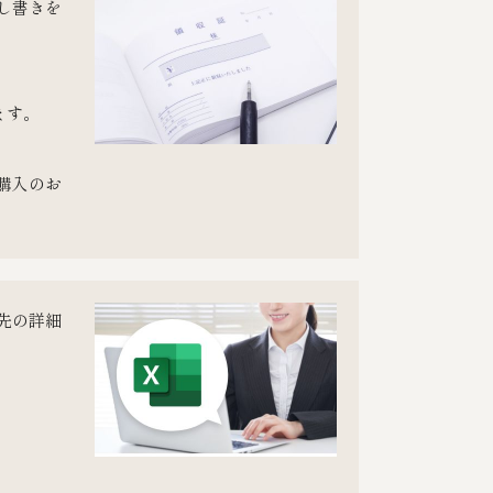
し書きを
ます。
購入のお
先の詳細