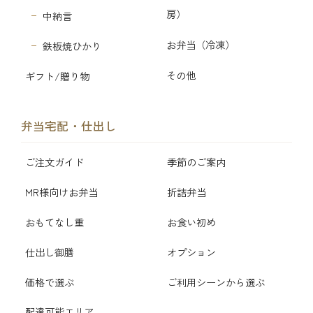
房）
中納言
お弁当（冷凍）
鉄板焼ひかり
その他
ギフト/贈り物
弁当宅配・仕出し
ご注文ガイド
季節のご案内
MR様向けお弁当
折詰弁当
おもてなし重
お食い初め
仕出し御膳
オプション
価格で選ぶ
ご利用シーンから選ぶ
配達可能エリア