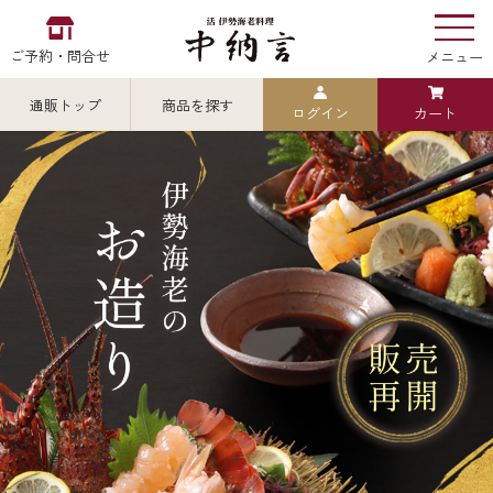
ご予約・問合せ
メニュー
通販トップ
商品を探す
ログイン
カート
お食い初め
中納言
の
検索
中納言の伊勢海老
カテゴリから探す
全ての商品を見る
伊勢海老
用途・シーン
全ての商品を見る
ごちそう重
レストラン
お造り（お刺身）
全ての商品を見る
おせち