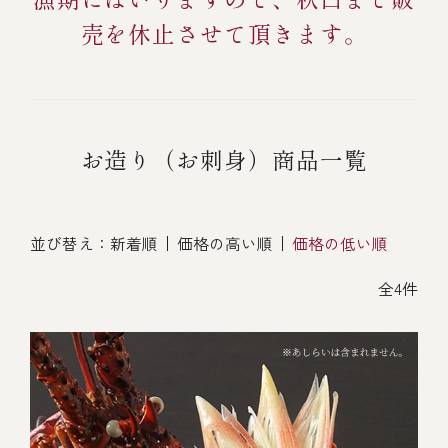
伊勢海老料理（中納言厨房）
売を休止させて頂きます。
鉄板焼ひかり
お弁当（冷凍）
(中納言/鉄板焼ひかり)
中納言
その他
（中納言厨房）
お造り（お刺身）商品一覧
ギフト/贈り物
並び替え：
新着順
価格の高い順
価格の低い順
価格で探す
全4件
～￥2,999
￥3,000～￥4,999