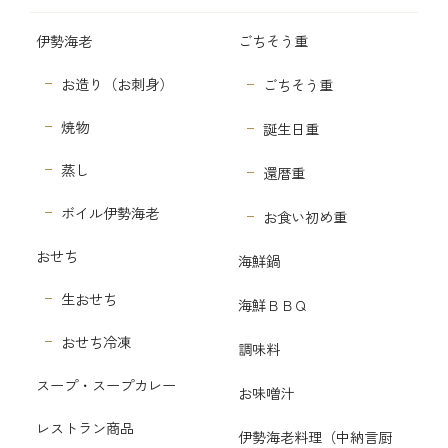
伊勢海老
ごちそう重
お造り（お刺身）
ごちそう重
焼物
誕生日重
蒸し
還暦重
ボイル伊勢海老
お食い初め重
おせち
海鮮鍋
生おせち
海鮮ＢＢＱ
おせち冷凍
調味料
スープ・スープカレー
お味噌汁
レストラン商品
伊勢海老料理（中納言厨