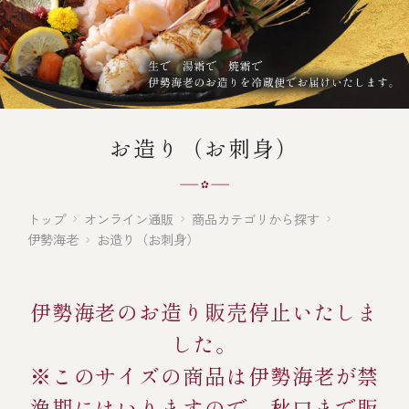
オンライン通販
焼物
ごちそう重
全ての商品を見る
海鮮鍋
ご結婚式 1.5次会・
弁当宅配・仕出し
(造り/焼物/蒸し/ボイル伊勢海老)
二次会
蒸し
還暦重
生おせち
海鮮ＢＢＱ
お造り（お刺身）
ボイル伊勢海老
(ごちそう重/誕生日重/還暦重/お食い初め重)
誕生日重
おせち冷凍
調味料
鉄板焼 ひかり
サイトマップ
お食い初め重
(生おせち/おせち冷凍)
トップ
オンライン通販
商品カテゴリから探す
製薬会社・MR
採用情報
スープ・スープカレー
伊勢海老
お造り（お刺身）
企業情報
ご意見・お問合せ
お味噌汁
伊勢海老のお造り販売停止いたしま
プライバシーポリシー
取引先エントリー
した。
レストラン商品
※このサイズの商品は伊勢海老が禁
漁期にはいりますので、
秋口まで販
全ての商品を見る