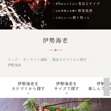
オンライン通販
焼物
ごちそう重
全ての商品を見る
海鮮鍋
ご結婚式 1.5次会・
弁当宅配・仕出し
(造り/焼物/蒸し/ボイル伊勢海老)
二次会
蒸し
還暦重
生おせち
海鮮ＢＢＱ
伊勢海老
ボイル伊勢海老
(ごちそう重/誕生日重/還暦重/お食い初め重)
誕生日重
おせち冷凍
調味料
鉄板焼 ひかり
サイトマップ
お食い初め重
(生おせち/おせち冷凍)
トップ
オンライン通販
商品カテゴリから探す
製薬会社・MR
採用情報
スープ・スープカレー
伊勢海老
企業情報
ご意見・お問合せ
お味噌汁
伊勢海老を
伊勢海老を
伊勢海
>
カテゴリから探す
サイズで探す
楽しんでい
プライバシーポリシー
取引先エントリー
レストラン商品
全ての商品を見る