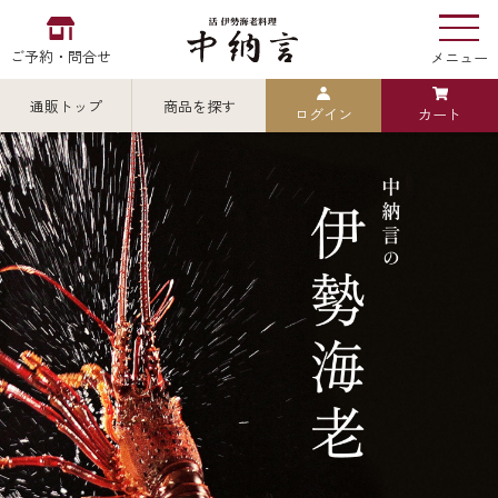
ご予約・問合せ
メニュー
通販トップ
商品を探す
ログイン
カート
お食い初め
中納言
の
検索
中納言の伊勢海老
カテゴリから探す
全ての商品を見る
伊勢海老
用途・シーン
全ての商品を見る
ごちそう重
レストラン
お造り（お刺身）
全ての商品を見る
おせち