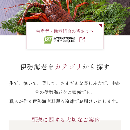
伊勢海老料理（中納言厨房）
鉄板焼ひかり
お弁当（冷凍）
(中納言/鉄板焼ひかり)
中納言
その他
（中納言厨房）
ギフト/贈り物
伊勢海老を
カテゴリ
から探す
価格で探す
生で、焼いて、蒸して。さまざまな楽しみ方で、中納
言の伊勢海老をご家庭でも。
～￥2,999
職人が作る伊勢海老料理も冷凍でお届けいたします。
￥3,000～￥4,999
配送に関する大切なご案内