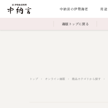
中納言の伊勢海老
用途
通販トップに戻る
～￥2,999
全商品一覧
￥3,0
冷凍
￥15,000～￥19,999
伊勢海老料理一覧
￥20,
季節
伊勢海老
お造り（お刺身）
焼物
蒸し
ボイル伊勢海
トップ
オンライン通販
商品カテゴリから探す
海鮮鍋
スープ・スープカレー
伊勢海老料理（中納言厨房）