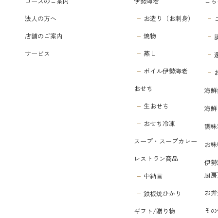
コースのご案内
伊勢海老
ごち
法人の方へ
お造り（お刺身）
店舗のご案内
焼物
サービス
蒸し
ボイル伊勢海老
おせち
海鮮
生おせち
海鮮
おせち冷凍
調味
スープ・スープカレー
お味
レストラン商品
伊勢
厨房
中納言
お弁
鉄板焼ひかり
その
ギフト/贈り物