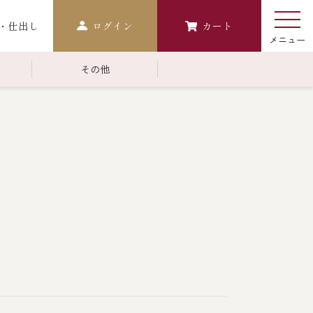
・仕出し
ログイン
カート
その他
￥10,000～￥14,999
常温商品一覧
検索
おせち
生おせち
おせち冷凍
調味料
レストラン商品
中納言
鉄板焼ひかり