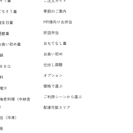
そう重
ご注文ガイド
季節のご案内
ごちそう重
MR様向けお弁当
誕生日重
折詰弁当
還暦重
おもてなし重
お食い初め重
お食い初め
鍋
仕出し御膳
ＢＢＱ
オプション
料
価格で選ぶ
噌汁
ご利用シーンから選ぶ
海老料理（中納言
）
配達可能エリア
当（冷凍）
他