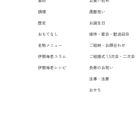
素材
お食い初め
調理
還暦祝い
歴史
お誕生日
おもてなし
接待・宴会・歓送迎会
名物メニュー
ご結納・お顔合わせ
伊勢海老コラム
ご結婚式 1.5次会・二次会
伊勢海老レシピ
長寿のお祝い
法事・法要
おせち