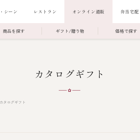
・シーン
レストラン
オンライン通販
弁当宅配
商品を探す
ギフト/贈り物
価格で探す
00～￥4,999
商品一覧
￥5,000～￥9,999
冷蔵商品一覧
カタログギフト
000～
限定商品
ご利用ガイド
ごちそう重
老
ごちそう重
還暦重
誕生日重
お食い初め重
カタログギフト
海鮮ＢＢＱ
お味噌汁
お弁当（冷凍）