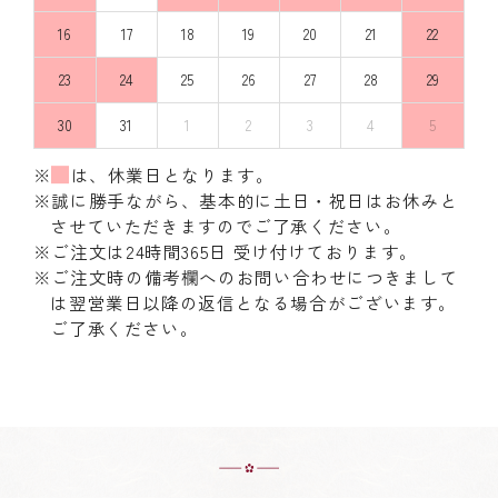
16
17
18
19
20
21
22
23
24
25
26
27
28
29
30
31
1
2
3
4
5
※
は、休業日となります。
※誠に勝手ながら、基本的に土日・祝日はお休みと
させていただきますのでご了承ください。
※ご注文は24時間365日 受け付けております。
※ご注文時の備考欄へのお問い合わせにつきまして
は翌営業日以降の返信となる場合がございます。
ご了承ください。