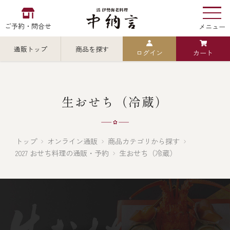
ご予約・問合せ
メニュー
通販トップ
商品を探す
ログイン
カート
お食い初め
中納言
の
検索
生おせち（冷蔵）
中納言の伊勢海老
カテゴリから探す
全ての商品を見る
トップ
オンライン通販
商品カテゴリから探す
2027 おせち料理の通販・予約
生おせち（冷蔵）
伊勢海老
用途・シーン
全ての商品を見る
ごちそう重
レストラン
お造り（お刺身）
全ての商品を見る
おせち