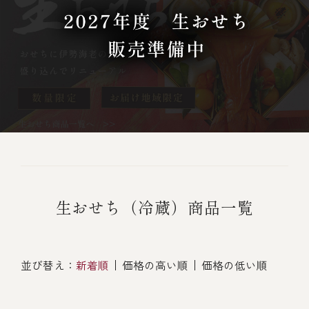
オンライン通販
焼物
ごちそう重
全ての商品を見る
海鮮鍋
ご結婚式 1.5次会・
弁当宅配・仕出し
(造り/焼物/蒸し/ボイル伊勢海老)
二次会
蒸し
還暦重
生おせち
海鮮ＢＢＱ
ボイル伊勢海老
(ごちそう重/誕生日重/還暦重/お食い初め重)
誕生日重
おせち冷凍
調味料
鉄板焼 ひかり
サイトマップ
お食い初め重
(生おせち/おせち冷凍)
製薬会社・MR
採用情報
スープ・スープカレー
生おせち（冷蔵）商品一覧
企業情報
ご意見・お問合せ
お味噌汁
プライバシーポリシー
取引先エントリー
レストラン商品
並び替え：
新着順
価格の高い順
価格の低い順
全ての商品を見る