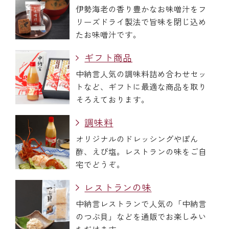
伊勢海老の香り豊かなお味噌汁をフ
￥5,000～￥9,999
リーズドライ製法で旨味を閉じ込め
たお味噌汁です。
￥10,000～￥14,999
ギフト商品
中納言人気の調味料詰め合わせセッ
￥15,000～￥19,999
トなど、ギフトに最適な商品を取り
そろえております。
￥20,000～
調味料
オリジナルのドレッシングやぽん
酢、えび塩。レストランの味をご自
その他
宅でどうぞ。
レストランの味
全商品一覧
中納言レストランで人気の「中納言
のつぶ貝」などを通販でお楽しみい
冷凍商品一覧
ただけます。