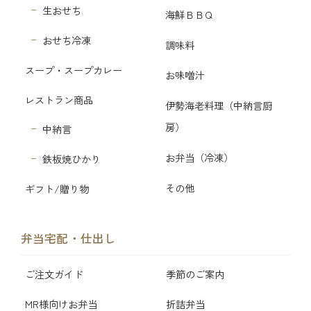
生おせち
海鮮ＢＢＱ
おせち冷凍
調味料
スープ・スープカレー
お味噌汁
レストラン商品
伊勢海老料理（中納言厨
房）
中納言
お弁当（冷凍）
鉄板焼ひかり
その他
ギフト/贈り物
弁当宅配・仕出し
ご注文ガイド
季節のご案内
MR様向けお弁当
折詰弁当