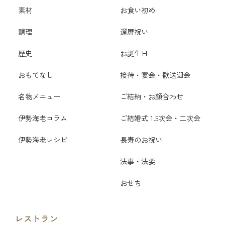
素材
お食い初め
調理
還暦祝い
歴史
お誕生日
おもてなし
接待・宴会・歓送迎会
名物メニュー
ご結納・お顔合わせ
伊勢海老コラム
ご結婚式 1.5次会・二次会
伊勢海老レシピ
長寿のお祝い
法事・法要
おせち
レストラン