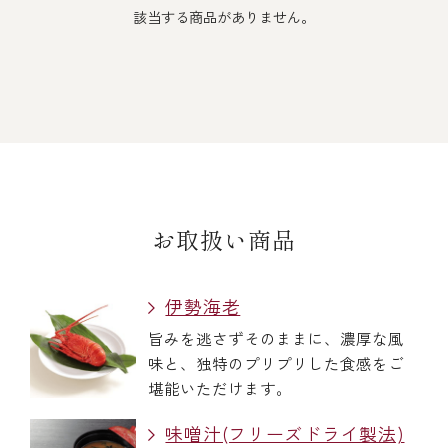
伊勢海老料理（中納言厨房）
該当する商品がありません。
鉄板焼ひかり
お弁当（冷凍）
(中納言/鉄板焼ひかり)
中納言
その他
（中納言厨房）
ギフト/贈り物
お取扱い商品
価格で探す
伊勢海老
旨みを逃さずそのままに、濃厚な風
～￥2,999
味と、独特のプリプリした食感をご
堪能いただけます。
￥3,000～￥4,999
味噌汁(フリーズドライ製法)