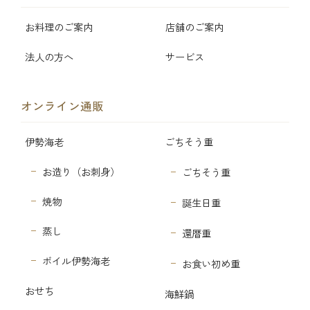
お料理のご案内
店舗のご案内
法人の方へ
サービス
オンライン通販
伊勢海老
ごちそう重
お造り（お刺身）
ごちそう重
焼物
誕生日重
蒸し
還暦重
ボイル伊勢海老
お食い初め重
おせち
海鮮鍋