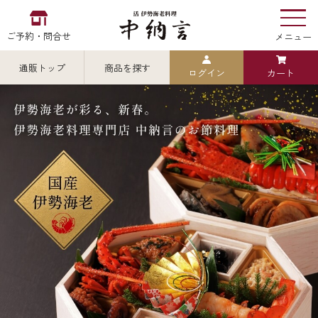
ご予約・問合せ
メニュー
通販トップ
商品を探す
ログイン
カート
お食い初め
中納言
の
検索
中納言の伊勢海老
カテゴリから探す
全ての商品を見る
伊勢海老
用途・シーン
全ての商品を見る
ごちそう重
レストラン
お造り（お刺身）
全ての商品を見る
おせち