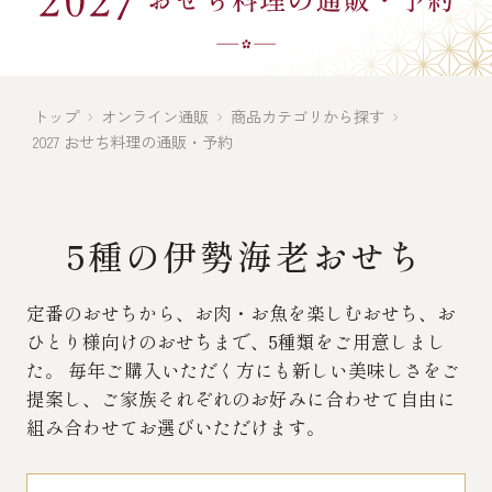
伊勢海老料理（中納言厨房）
鉄板焼ひかり
お弁当（冷凍）
(中納言/鉄板焼ひかり)
トップ
オンライン通販
商品カテゴリから探す
中納言
その他
2027 おせち料理の通販・予約
（中納言厨房）
ギフト/贈り物
5種の伊勢海老おせち
価格で探す
定番のおせちから、お肉・お魚を楽しむおせち、お
ひとり様向けのおせちまで、5種類をご用意しまし
た。
毎年ご購入いただく方にも新しい美味しさをご
～￥2,999
提案し、
ご家族それぞれのお好みに合わせて自由に
組み合わせてお選びいただけます。
￥3,000～￥4,999