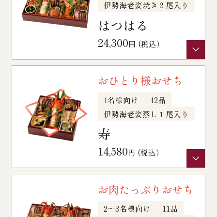
伊勢海老姿焼き２尾入り
はつはる
冷蔵商品一覧
24,300
円 (税込）
常温商品一覧
おひとり様おせち
伊勢海老料理一覧
1名様向け
12品
伊勢海老姿蒸し１尾入り
季節限定商品
寿
14,580
円 (税込）
ご利用ガイド
お肉たっぷりおせち
2～3名様向け
11品