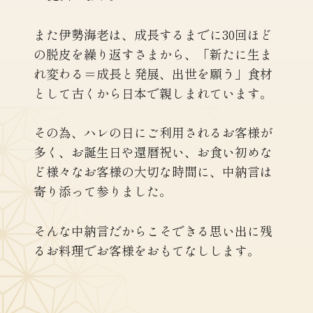
また伊勢海老は、成長するまでに30回ほど
の脱皮を繰り返すさまから、
「新たに生ま
れ変わる＝成長と発展、出世を願う」食材
として
古くから日本で親しまれています。
その為、ハレの日にご利用されるお客様が
多く、
お誕生日や還暦祝い、お食い初めな
ど様々なお客様の大切な時間に、
中納言は
寄り添って参りました。
そんな中納言だからこそできる
思い出に残
るお料理でお客様をおもてなしします。