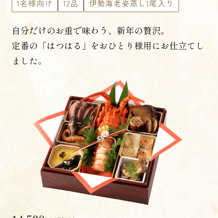
1名様向け
12品
伊勢海老姿蒸し1尾入り
自分だけのお重で味わう、新年の贅沢。
定番の「はつはる」を
おひとり様用にお仕立てし
ました。