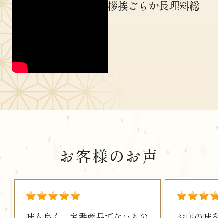
総料理長からご挨拶
お客様のお声
2027年の
ご注文に
よくある
こだわり
豆知識
おせち
ついて
ご質問
味も良く、定番商品でないもの
お店の味