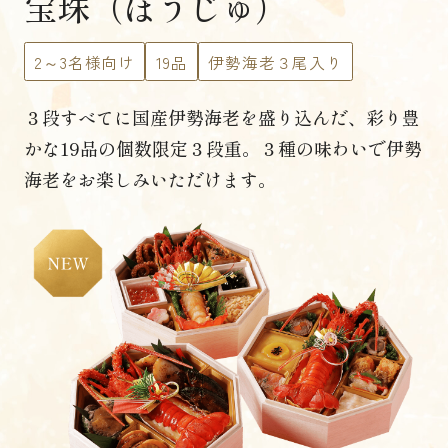
宝珠（ほうじゅ）
2～3名様向け
19品
伊勢海老３尾入り
３段すべてに国産伊勢海老を盛り込んだ、
彩り豊
かな19品の個数限定３段重。
３種の味わいで伊勢
海老をお楽しみいただけます。