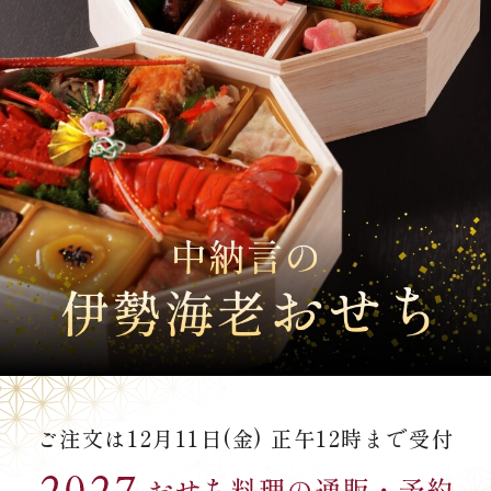
オンライン通販
焼物
ごちそう重
全ての商品を見る
海鮮鍋
ご結婚式 1.5次会・
弁当宅配・仕出し
(造り/焼物/蒸し/ボイル伊勢海老)
二次会
蒸し
還暦重
生おせち
海鮮ＢＢＱ
ボイル伊勢海老
(ごちそう重/誕生日重/還暦重/お食い初め重)
誕生日重
おせち冷凍
調味料
鉄板焼 ひかり
サイトマップ
お食い初め重
(生おせち/おせち冷凍)
製薬会社・MR
採用情報
スープ・スープカレー
企業情報
ご意見・お問合せ
お味噌汁
プライバシーポリシー
取引先エントリー
レストラン商品
ご注文は12月11日(金) 正午12時まで受付
全ての商品を見る