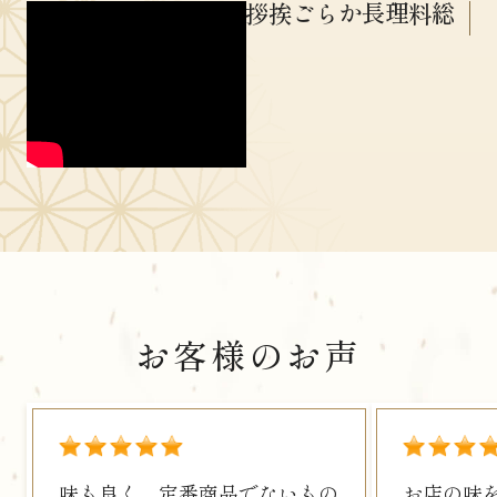
総料理長からご挨拶
お客様のお声
2027年のおせち
こだわり
ご注文について
よくあるご質問
豆知識
味も良く、定番商品でないもの
お店の味