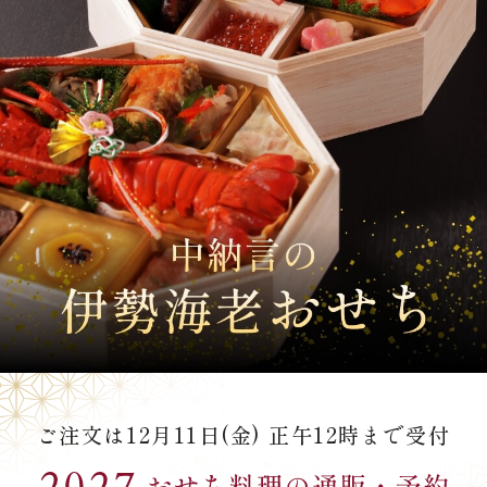
オンライン通販
焼物
ごちそう重
全ての商品を見る
海鮮鍋
ご結婚式 1.5次会・
弁当宅配・仕出し
(造り/焼物/蒸し/ボイル伊勢海老)
二次会
蒸し
還暦重
生おせち
海鮮ＢＢＱ
ボイル伊勢海老
(ごちそう重/誕生日重/還暦重/お食い初め重)
誕生日重
おせち冷凍
調味料
鉄板焼 ひかり
サイトマップ
お食い初め重
(生おせち/おせち冷凍)
製薬会社・MR
採用情報
スープ・スープカレー
企業情報
ご意見・お問合せ
お味噌汁
プライバシーポリシー
取引先エントリー
レストラン商品
ご注文は12月11日(金) 正午12時まで受付
全ての商品を見る