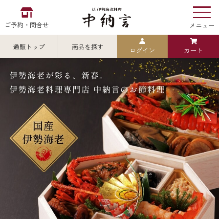
ご予約・問合せ
メニュー
通販トップ
商品を探す
ログイン
カート
お食い初め
中納言
の
検索
中納言の伊勢海老
カテゴリから探す
全ての商品を見る
伊勢海老
用途・シーン
全ての商品を見る
ごちそう重
レストラン
お造り（お刺身）
全ての商品を見る
おせち