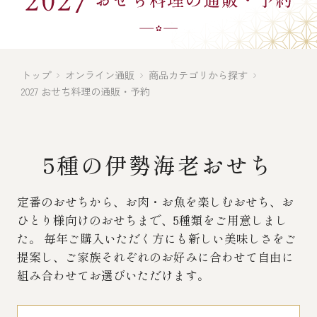
伊勢海老料理（中納言厨房）
鉄板焼ひかり
お弁当（冷凍）
(中納言/鉄板焼ひかり)
トップ
オンライン通販
商品カテゴリから探す
中納言
その他
2027 おせち料理の通販・予約
（中納言厨房）
ギフト/贈り物
5種の伊勢海老おせち
価格で探す
定番のおせちから、お肉・お魚を楽しむおせち、お
ひとり様向けのおせちまで、5種類をご用意しまし
た。
毎年ご購入いただく方にも新しい美味しさをご
～￥2,999
提案し、
ご家族それぞれのお好みに合わせて自由に
組み合わせてお選びいただけます。
￥3,000～￥4,999