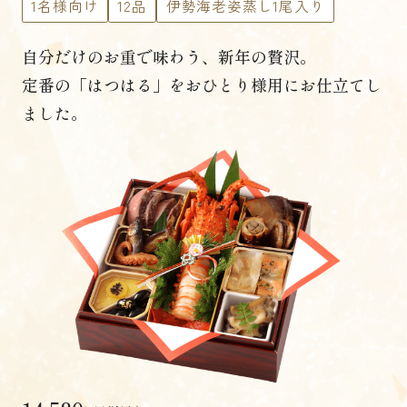
1名様向け
12品
伊勢海老姿蒸し1尾入り
自分だけのお重で味わう、新年の贅沢。
定番の「はつはる」を
おひとり様用にお仕立てし
ました。