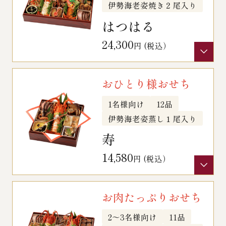
伊勢海老姿焼き２尾入り
はつはる
冷蔵商品一覧
24,300
円 (税込）
常温商品一覧
おひとり様おせち
伊勢海老料理一覧
1名様向け
12品
伊勢海老姿蒸し１尾入り
季節限定商品
寿
14,580
円 (税込）
ご利用ガイド
お肉たっぷりおせち
2～3名様向け
11品