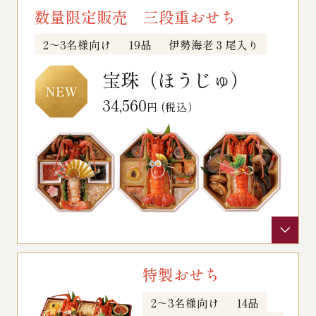
数量限定販売 三段重おせち
￥5,000～￥9,999
2～3名様向け
19品
伊勢海老３尾入り
￥10,000～￥14,999
宝珠（ほうじゅ）
34,560
円 (税込）
￥15,000～￥19,999
￥20,000～
その他
全商品一覧
特製おせち
2～3名様向け
14品
冷凍商品一覧