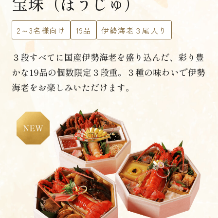
宝珠（ほうじゅ）
2～3名様向け
19品
伊勢海老３尾入り
３段すべてに国産伊勢海老を盛り込んだ、
彩り豊
かな19品の個数限定３段重。
３種の味わいで伊勢
海老をお楽しみいただけます。