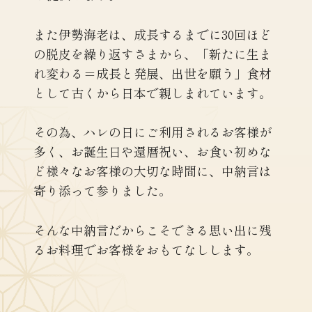
また伊勢海老は、成長するまでに30回ほど
の脱皮を繰り返すさまから、
「新たに生ま
れ変わる＝成長と発展、出世を願う」食材
として
古くから日本で親しまれています。
その為、ハレの日にご利用されるお客様が
多く、
お誕生日や還暦祝い、お食い初めな
ど様々なお客様の大切な時間に、
中納言は
寄り添って参りました。
そんな中納言だからこそできる
思い出に残
るお料理でお客様をおもてなしします。