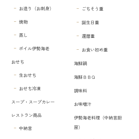
お造り（お刺身）
ごちそう重
焼物
誕生日重
蒸し
還暦重
ボイル伊勢海老
お食い初め重
おせち
海鮮鍋
生おせち
海鮮ＢＢＱ
おせち冷凍
調味料
スープ・スープカレー
お味噌汁
レストラン商品
伊勢海老料理（中納言厨
房）
中納言