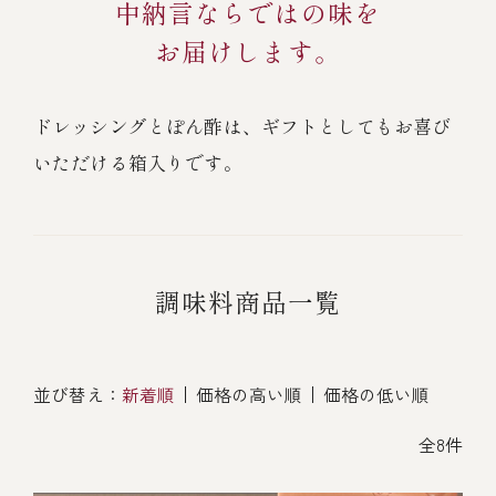
中納言ならではの味を
オンライン通販
お届けします。
焼物
ごちそう重
全ての商品を見る
海鮮鍋
ご結婚式 1.5次会・
弁当宅配・仕出し
(造り/焼物/蒸し/ボイル伊勢海老)
二次会
蒸し
還暦重
ドレッシングとぽん酢は、ギフトとしてもお喜び
生おせち
海鮮ＢＢＱ
いただける箱入りです。
ボイル伊勢海老
(ごちそう重/誕生日重/還暦重/お食い初め重)
誕生日重
おせち冷凍
調味料
鉄板焼 ひかり
サイトマップ
お食い初め重
(生おせち/おせち冷凍)
製薬会社・MR
採用情報
スープ・スープカレー
調味料商品一覧
企業情報
ご意見・お問合せ
お味噌汁
並び替え：
新着順
価格の高い順
価格の低い順
プライバシーポリシー
取引先エントリー
レストラン商品
全8件
全ての商品を見る