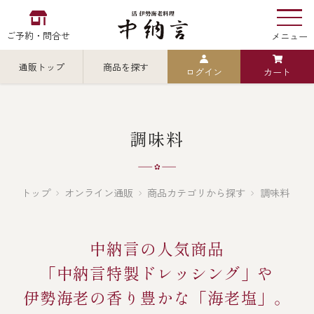
ご予約・問合せ
メニュー
通販トップ
商品を探す
ログイン
カート
お食い初め
中納言
の
検索
調味料
中納言の伊勢海老
カテゴリから探す
全ての商品を見る
トップ
オンライン通販
商品カテゴリから探す
調味料
伊勢海老
用途・シーン
中納言の人気商品
全ての商品を見る
ごちそう重
「中納言特製ドレッシング」や
レストラン
伊勢海老の香り豊かな「海老塩」。
お造り（お刺身）
全ての商品を見る
おせち