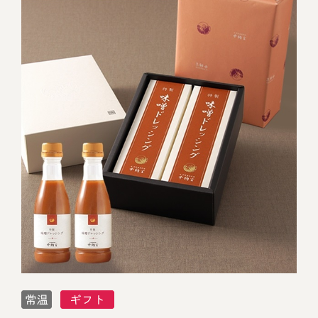
伊勢海老料理（中納言厨房）
鉄板焼ひかり
お弁当（冷凍）
(中納言/鉄板焼ひかり)
中納言
その他
（中納言厨房）
ギフト/贈り物
価格で探す
～￥2,999
￥3,000～￥4,999