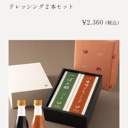
ドレッシング２本セット
￥5,000～￥9,999
¥2,360
(税込)
￥10,000～￥14,999
￥15,000～￥19,999
￥20,000～
その他
全商品一覧
冷凍商品一覧