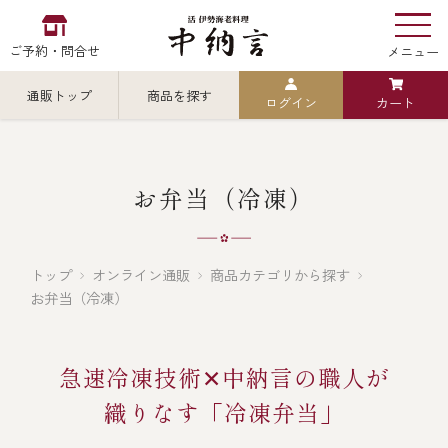
ご予約・問合せ
メニュー
通販トップ
商品を探す
ログイン
カート
お食い初め
中納言
の
検索
お弁当（冷凍）
中納言の伊勢海老
カテゴリから探す
全ての商品を見る
トップ
オンライン通販
商品カテゴリから探す
お弁当（冷凍）
伊勢海老
用途・シーン
急速冷凍技術✕中納言の職人が
全ての商品を見る
ごちそう重
レストラン
織りなす「冷凍弁当」
お造り（お刺身）
全ての商品を見る
おせち