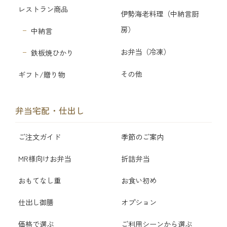
レストラン商品
伊勢海老料理（中納言厨
房）
中納言
お弁当（冷凍）
鉄板焼ひかり
その他
ギフト/贈り物
弁当宅配・仕出し
ご注文ガイド
季節のご案内
MR様向けお弁当
折詰弁当
おもてなし重
お食い初め
仕出し御膳
オプション
価格で選ぶ
ご利用シーンから選ぶ