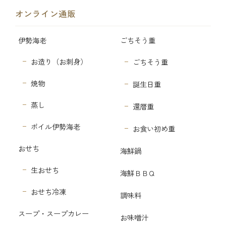
オンライン通販
伊勢海老
ごちそう重
お造り（お刺身）
ごちそう重
焼物
誕生日重
蒸し
還暦重
ボイル伊勢海老
お食い初め重
おせち
海鮮鍋
生おせち
海鮮ＢＢＱ
おせち冷凍
調味料
スープ・スープカレー
お味噌汁