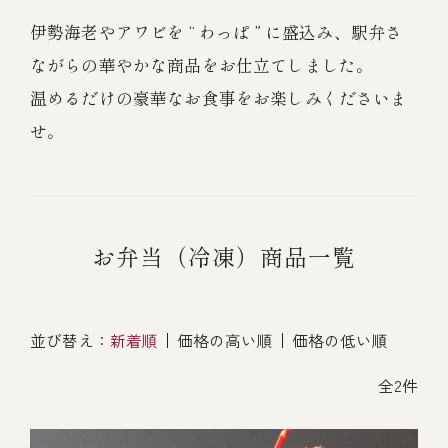
オンライン通販
伊勢海老やアワビを “ わっぱ ” に盛込み、駅弁さ
焼物
ごちそう重
全ての商品を見る
海鮮鍋
ながらの華やかな商品をお仕立てしました。
ご結婚式 1.5次会・
弁当宅配・仕出し
(造り/焼物/蒸し/ボイル伊勢海老)
二次会
温めるだけの豪華なお食事をお楽しみくださいま
蒸し
還暦重
生おせち
海鮮ＢＢＱ
せ。
ボイル伊勢海老
(ごちそう重/誕生日重/還暦重/お食い初め重)
誕生日重
おせち冷凍
調味料
鉄板焼 ひかり
サイトマップ
お食い初め重
(生おせち/おせち冷凍)
製薬会社・MR
採用情報
お弁当（冷凍）商品一覧
スープ・スープカレー
企業情報
ご意見・お問合せ
お味噌汁
並び替え：
新着順
価格の高い順
価格の低い順
プライバシーポリシー
取引先エントリー
レストラン商品
全2件
全ての商品を見る