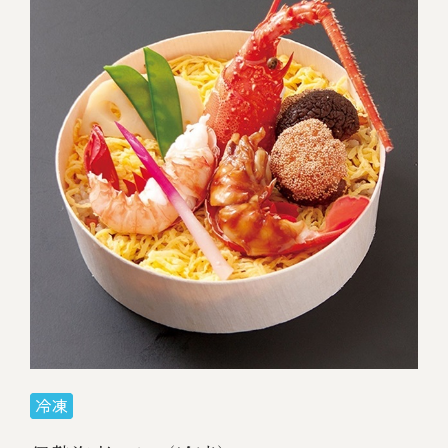
伊勢海老料理（中納言厨房）
鉄板焼ひかり
お弁当（冷凍）
(中納言/鉄板焼ひかり)
中納言
その他
（中納言厨房）
ギフト/贈り物
価格で探す
～￥2,999
￥3,000～￥4,999