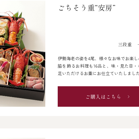
ごちそう重“安房”
三段重 一
伊勢海老の姿を4尾、様々なお味でお楽し
脇を飾るお料理も16品と、味・見た目
足いただけるお重にお仕立ていたしまし
ご購入はこちら