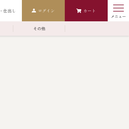
・仕出し
ログイン
カート
その他
￥10,000～￥14,999
常温商品一覧
検索
おせち
生おせち
おせち冷凍
調味料
レストラン商品
中納言
鉄板焼ひかり