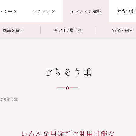
・シーン
レストラン
オンライン通販
弁当宅配
商品を探す
ギフト/贈り物
価格で探す
00～￥4,999
商品一覧
￥5,000～￥9,999
冷蔵商品一覧
ごちそう重
000～
限定商品
ご利用ガイド
ごちそう重
老
ごちそう重
還暦重
誕生日重
お食い初め重
ごちそう重
海鮮ＢＢＱ
お味噌汁
いろんな用途でご利用可能な
お弁当（冷凍）