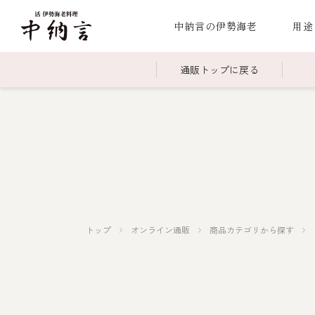
中納言の伊勢海老
用途
通販トップに戻る
～￥2,999
全商品一覧
￥3,0
冷凍
￥15,000～￥19,999
伊勢海老料理一覧
￥20,
季節
伊勢海老
お造り（お刺身）
焼物
蒸し
ボイル伊勢海
トップ
オンライン通販
商品カテゴリから探す
海鮮鍋
スープ・スープカレー
伊勢海老料理（中納言厨房）