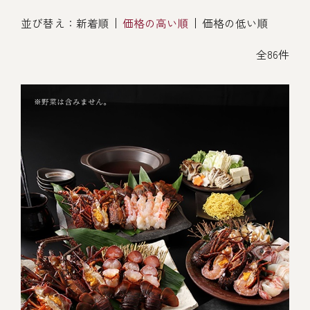
オンライン通販
並び替え：
新着順
価格の高い順
価格の低い順
焼物
ごちそう重
全ての商品を見る
海鮮鍋
ご結婚式 1.5次会・
全86件
弁当宅配・仕出し
(造り/焼物/蒸し/ボイル伊勢海老)
二次会
蒸し
還暦重
生おせち
海鮮ＢＢＱ
ボイル伊勢海老
(ごちそう重/誕生日重/還暦重/お食い初め重)
誕生日重
おせち冷凍
調味料
鉄板焼 ひかり
サイトマップ
お食い初め重
(生おせち/おせち冷凍)
製薬会社・MR
採用情報
スープ・スープカレー
企業情報
ご意見・お問合せ
お味噌汁
プライバシーポリシー
取引先エントリー
レストラン商品
全ての商品を見る