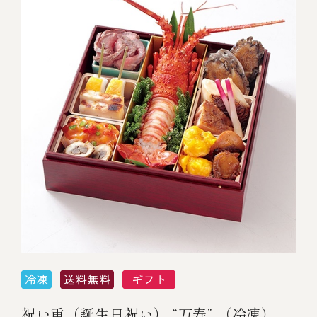
祝い重（誕生日祝い） “万寿” （冷凍）