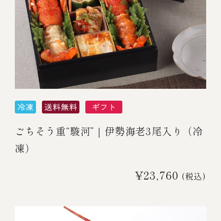
ごちそう重“駿河”｜伊勢海老3尾入り（冷
凍）
¥23,760
(税込)