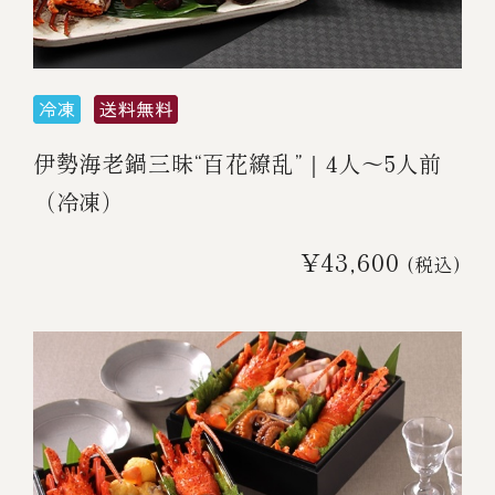
伊勢海老料理（中納言厨房）
鉄板焼ひかり
お弁当（冷凍）
(中納言/鉄板焼ひかり)
中納言
その他
（中納言厨房）
伊勢海老鍋三昧“百花繚乱”｜4人～5人前
（冷凍）
ギフト/贈り物
¥43,600
(税込)
価格で探す
～￥2,999
￥3,000～￥4,999