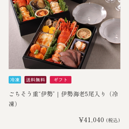
￥5,000～￥9,999
￥10,000～￥14,999
￥15,000～￥19,999
￥20,000～
その他
ごちそう重“伊勢”｜伊勢海老5尾入り（冷
凍）
全商品一覧
¥41,040
(税込)
冷凍商品一覧