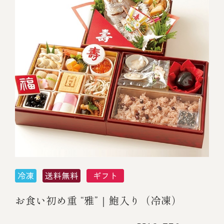
お食い初め重 “雅”｜鮑入り（冷凍）