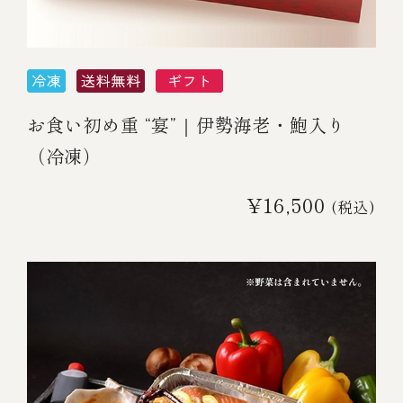
お食い初め重 “宴”｜伊勢海老・鮑入り
（冷凍）
¥16,500
(税込)