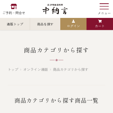
ご予約・問合せ
メニュー
通販トップ
商品を探す
ログイン
カート
お食い初め
中納言
の
検索
商品カテゴリから探す
中納言の伊勢海老
カテゴリから探す
全ての商品を見る
トップ
オンライン通販
商品カテゴリから探す
伊勢海老
用途・シーン
全ての商品を見る
ごちそう重
商品カテゴリから探す商品一覧
レストラン
お造り（お刺身）
全ての商品を見る
おせち