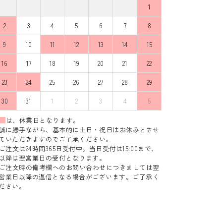
1
2
3
4
5
6
7
8
9
10
11
12
13
14
15
16
17
18
19
20
21
22
23
24
25
26
27
28
29
30
31
1
2
3
4
5
は、休業日となります。
誠に勝手ながら、基本的に土日・祝日はお休みとさせ
ていただきますのでご了承ください。
ご注文は24時間365日受付中。当日受付は15:00まで、
以降は翌営業日の受付となります。
ご注文時の備考欄へのお問い合わせにつきましては翌
営業日以降の返信となる場合がございます。ご了承く
ださい。