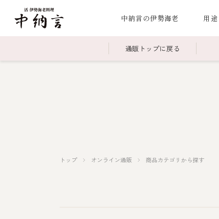
中納言の伊勢海老
用途
通販トップに戻る
～￥2,999
全商品一覧
￥3,0
冷凍
￥15,000～￥19,999
伊勢海老料理一覧
￥20,
季節
伊勢海老
お造り（お刺身）
焼物
蒸し
ボイル伊勢海
トップ
オンライン通販
商品カテゴリから探す
海鮮鍋
スープ・スープカレー
伊勢海老料理（中納言厨房）