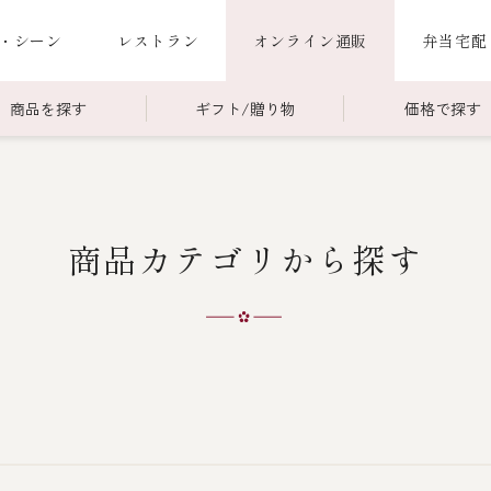
・シーン
レストラン
オンライン通販
弁当宅配
商品を探す
ギフト/贈り物
価格で探す
00～￥4,999
商品一覧
￥5,000～￥9,999
冷蔵商品一覧
商品カテゴリから探す
000～
限定商品
ご利用ガイド
ごちそう重
老
ごちそう重
還暦重
誕生日重
お食い初め重
海鮮ＢＢＱ
お味噌汁
お弁当（冷凍）