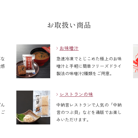
お取扱い商品
お味噌汁
厚な
急速冷凍でとじこめた極上のお味
食感
噌汁と手軽に簡単フリーズドライ
製法の味噌汁2種類をご用意。
レストランの味
ぽん
中納言レストランで人気の「中納
をご
言のつぶ貝」などを通販でお楽し
みいただけます。