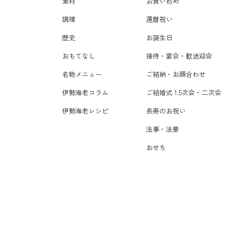
素材
お食い初め
調理
還暦祝い
歴史
お誕生日
おもてなし
接待・宴会・歓送迎会
名物メニュー
ご結納・お顔合わせ
伊勢海老コラム
ご結婚式 1.5次会・二次会
伊勢海老レシピ
長寿のお祝い
法事・法要
おせち