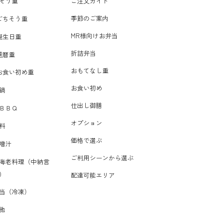
そう重
ご注文ガイド
季節のご案内
ごちそう重
MR様向けお弁当
誕生日重
折詰弁当
還暦重
おもてなし重
お食い初め重
お食い初め
鍋
仕出し御膳
ＢＢＱ
オプション
料
価格で選ぶ
噌汁
ご利用シーンから選ぶ
海老料理（中納言
）
配達可能エリア
当（冷凍）
他