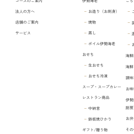
コースのご案内
伊勢海老
ごち
法人の方へ
お造り（お刺身）
店舗のご案内
焼物
サービス
蒸し
ボイル伊勢海老
おせち
海鮮
生おせち
海鮮
おせち冷凍
調味
スープ・スープカレー
お味
レストラン商品
伊勢
厨房
中納言
お弁
鉄板焼ひかり
その
ギフト/贈り物