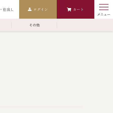
・仕出し
ログイン
カート
その他
￥10,000～￥14,999
常温商品一覧
検索
おせち
生おせち
おせち冷凍
調味料
レストラン商品
中納言
鉄板焼ひかり