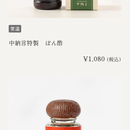
伊勢海老料理（中納言厨房）
鉄板焼ひかり
お弁当（冷凍）
(中納言/鉄板焼ひかり)
中納言
その他
（中納言厨房）
中納言特製 ぽん酢
ギフト/贈り物
¥1,080
(税込)
価格で探す
～￥2,999
￥3,000～￥4,999