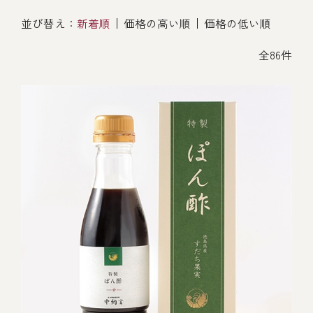
オンライン通販
並び替え：
新着順
価格の高い順
価格の低い順
焼物
ごちそう重
全ての商品を見る
海鮮鍋
ご結婚式 1.5次会・
全86件
弁当宅配・仕出し
(造り/焼物/蒸し/ボイル伊勢海老)
二次会
蒸し
還暦重
生おせち
海鮮ＢＢＱ
ボイル伊勢海老
(ごちそう重/誕生日重/還暦重/お食い初め重)
誕生日重
おせち冷凍
調味料
鉄板焼 ひかり
サイトマップ
お食い初め重
(生おせち/おせち冷凍)
製薬会社・MR
採用情報
スープ・スープカレー
企業情報
ご意見・お問合せ
お味噌汁
プライバシーポリシー
取引先エントリー
レストラン商品
全ての商品を見る