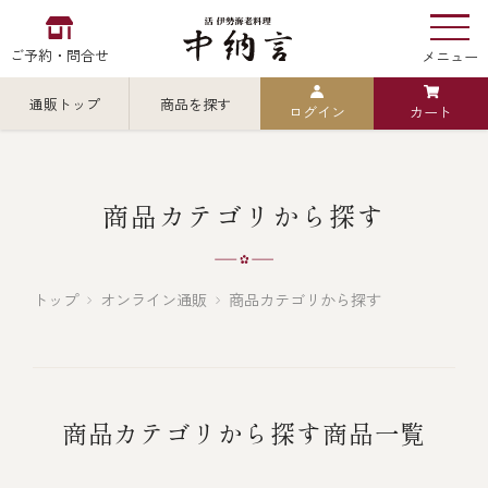
ご予約・問合せ
メニュー
通販トップ
商品を探す
ログイン
カート
お食い初め
中納言
の
検索
商品カテゴリから探す
中納言の伊勢海老
カテゴリから探す
全ての商品を見る
トップ
オンライン通販
商品カテゴリから探す
伊勢海老
用途・シーン
全ての商品を見る
ごちそう重
商品カテゴリから探す商品一覧
レストラン
お造り（お刺身）
全ての商品を見る
おせち