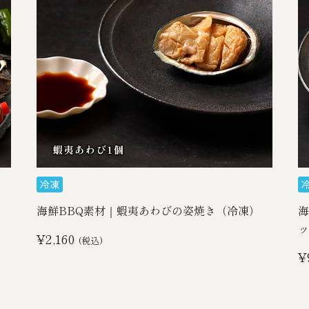
海鮮BBQ素材｜蝦夷あわびの姿焼き（冷凍）
海
ッ
¥2,160
(税込)
¥