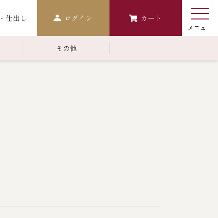
・仕出し
ログイン
カート
その他
￥10,000～￥14,999
常温商品一覧
検索
おせち
生おせち
おせち冷凍
調味料
レストラン商品
中納言
鉄板焼ひかり