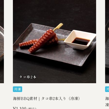
海鮮BBQ素材｜タコ串2本入り（冷凍）
海
凍
¥1,100
(税込)