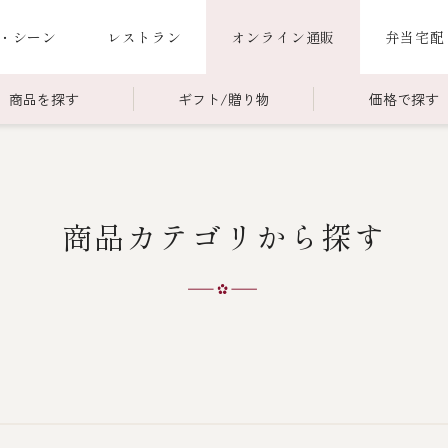
・シーン
レストラン
オンライン通販
弁当宅配
商品を探す
ギフト/贈り物
価格で探す
00～￥4,999
商品一覧
￥5,000～￥9,999
冷蔵商品一覧
商品カテゴリから探す
000～
限定商品
ご利用ガイド
ごちそう重
老
ごちそう重
還暦重
誕生日重
お食い初め重
海鮮ＢＢＱ
お味噌汁
お弁当（冷凍）