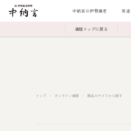
中納言の伊勢海老
用途
通販トップに戻る
～￥2,999
全商品一覧
￥3,0
冷凍
￥15,000～￥19,999
伊勢海老料理一覧
￥20,
季節
伊勢海老
お造り（お刺身）
焼物
蒸し
ボイル伊勢海
トップ
オンライン通販
商品カテゴリから探す
海鮮鍋
スープ・スープカレー
伊勢海老料理（中納言厨房）