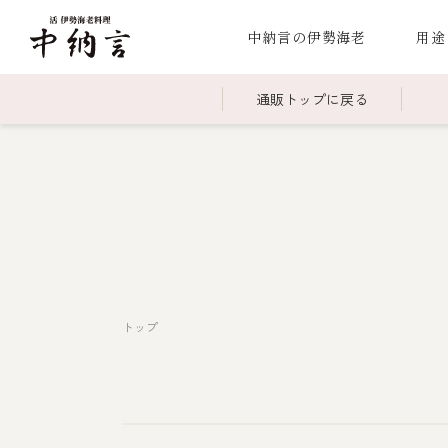
中納言の伊勢海老
用途
通販トップに戻る
～￥2,999
全商品一覧
￥3,0
冷凍
￥15,000～￥19,999
伊勢海老料理一覧
￥20,
季節
伊勢海老
お造り（お刺身）
焼物
蒸し
ボイル伊勢海
トップ
海鮮鍋
スープ・スープカレー
伊勢海老料理（中納言厨房）