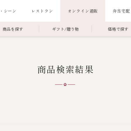
・シーン
レストラン
オンライン通販
弁当宅配
商品を探す
ギフト/贈り物
価格で探す
00～￥4,999
商品一覧
￥5,000～￥9,999
冷蔵商品一覧
商品検索結果
000～
限定商品
ご利用ガイド
ごちそう重
老
ごちそう重
還暦重
誕生日重
お食い初め重
海鮮ＢＢＱ
お味噌汁
お弁当（冷凍）