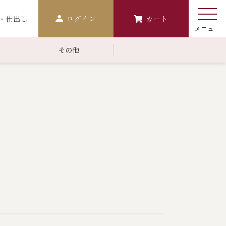
・仕出し
ログイン
カート
その他
￥10,000～￥14,999
常温商品一覧
検索
おせち
生おせち
おせち冷凍
調味料
レストラン商品
中納言
鉄板焼ひかり