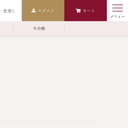
・仕出し
ログイン
カート
その他
￥10,000～￥14,999
常温商品一覧
検索
おせち
生おせち
おせち冷凍
調味料
レストラン商品
中納言
鉄板焼ひかり