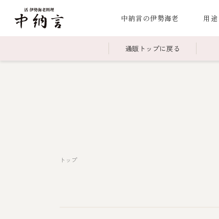
中納言の伊勢海老
用途
通販トップに戻る
～￥2,999
全商品一覧
￥3,0
冷凍
￥15,000～￥19,999
伊勢海老料理一覧
￥20,
季節
伊勢海老
お造り（お刺身）
焼物
蒸し
ボイル伊勢海
トップ
海鮮鍋
スープ・スープカレー
伊勢海老料理（中納言厨房）