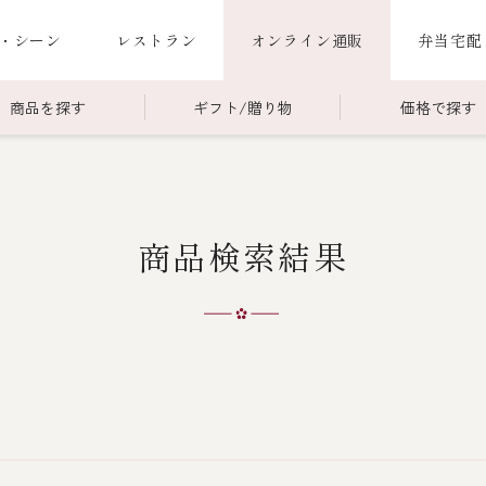
・シーン
レストラン
オンライン通販
弁当宅配
商品を探す
ギフト/贈り物
価格で探す
00～￥4,999
商品一覧
￥5,000～￥9,999
冷蔵商品一覧
商品検索結果
000～
限定商品
ご利用ガイド
ごちそう重
老
ごちそう重
還暦重
誕生日重
お食い初め重
海鮮ＢＢＱ
お味噌汁
お弁当（冷凍）