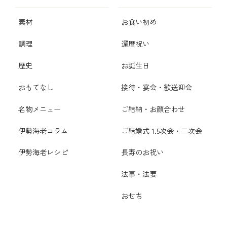
素材
お食い初め
調理
還暦祝い
歴史
お誕生日
おもてなし
接待・宴会・歓送迎会
名物メニュー
ご結納・お顔合わせ
伊勢海老コラム
ご結婚式 1.5次会・二次会
伊勢海老レシピ
長寿のお祝い
法事・法要
おせち