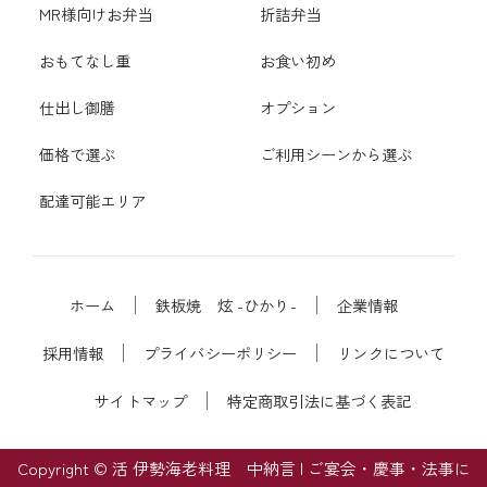
MR様向けお弁当
折詰弁当
おもてなし重
お食い初め
仕出し御膳
オプション
価格で選ぶ
ご利用シーンから選ぶ
配達可能エリア
ホーム
鉄板焼 炫 -ひかり-
企業情報
採用情報
プライバシーポリシー
リンクについて
サイトマップ
特定商取引法に基づく表記
Copyright © 活 伊勢海老料理 中納言 | ご宴会・慶事・法事に