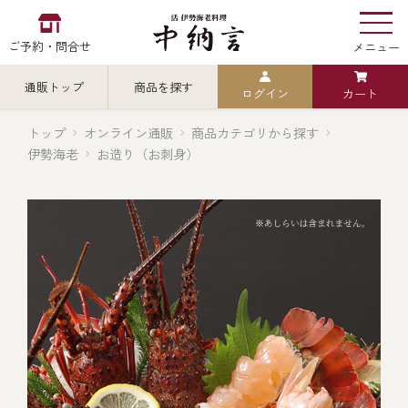
ご予約・問合せ
メニュー
通販トップ
商品を探す
ログイン
カート
お食い初め
中納言
の
トップ
オンライン通販
商品カテゴリから探す
伊勢海老
お造り（お刺身）
検索
中納言の伊勢海老
カテゴリから探す
全ての商品を見る
伊勢海老
用途・シーン
全ての商品を見る
ごちそう重
レストラン
お造り（お刺身）
全ての商品を見る
おせち