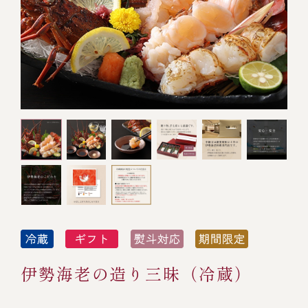
オンライン通販
焼物
ごちそう重
全ての商品を見る
海鮮鍋
ご結婚式 1.5次会・
弁当宅配・仕出し
(造り/焼物/蒸し/ボイル伊勢海老)
二次会
蒸し
還暦重
生おせち
海鮮ＢＢＱ
ボイル伊勢海老
(ごちそう重/誕生日重/還暦重/お食い初め重)
誕生日重
おせち冷凍
調味料
鉄板焼 ひかり
サイトマップ
お食い初め重
(生おせち/おせち冷凍)
製薬会社・MR
採用情報
スープ・スープカレー
企業情報
ご意見・お問合せ
お味噌汁
プライバシーポリシー
取引先エントリー
レストラン商品
伊勢海老の造り三昧（冷蔵）
全ての商品を見る