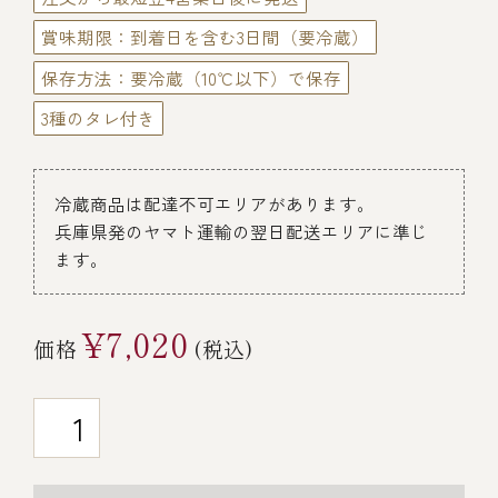
￥5,000～￥9,999
賞味期限：到着日を含む3日間（要冷蔵）
保存方法：要冷蔵（10℃以下）で保存
￥10,000～￥14,999
3種のタレ付き
￥15,000～￥19,999
冷蔵商品は配達不可エリアがあります。
兵庫県発のヤマト運輸の翌日配送エリアに準じ
￥20,000～
ます。
¥7,020
価格
(税込)
その他
全商品一覧
冷凍商品一覧