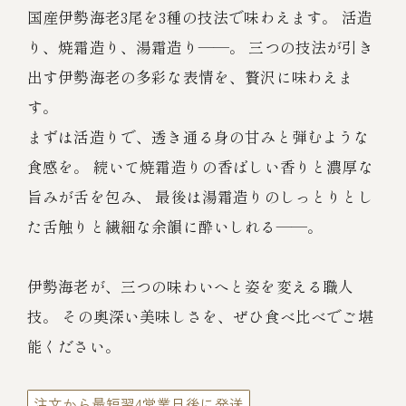
伊勢海老料理（中納言厨房）
国産伊勢海老3尾を3種の技法で味わえます。 活造
り、焼霜造り、湯霜造り――。 三つの技法が引き
鉄板焼ひかり
お弁当（冷凍）
(中納言/鉄板焼ひかり)
出す伊勢海老の多彩な表情を、贅沢に味わえま
中納言
す。
その他
（中納言厨房）
まずは活造りで、透き通る身の甘みと弾むような
食感を。 続いて焼霜造りの香ばしい香りと濃厚な
ギフト/贈り物
旨みが舌を包み、 最後は湯霜造りのしっとりとし
た舌触りと繊細な余韻に酔いしれる――。
価格で探す
伊勢海老が、三つの味わいへと姿を変える職人
～￥2,999
技。 その奥深い美味しさを、ぜひ食べ比べでご堪
能ください。
￥3,000～￥4,999
注文から最短翌4営業日後に発送