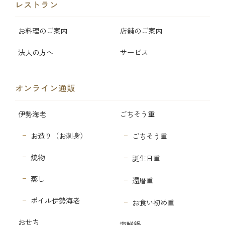
レストラン
お料理のご案内
店舗のご案内
法人の方へ
サービス
オンライン通販
伊勢海老
ごちそう重
お造り（お刺身）
ごちそう重
焼物
誕生日重
蒸し
還暦重
ボイル伊勢海老
お食い初め重
おせち
海鮮鍋