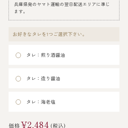
兵庫県発のヤマト運輸の翌日配送エリアに準じ
￥5,000～￥9,999
ます。
￥10,000～￥14,999
お好きなタレを1つご選択下さい。
￥15,000～￥19,999
タレ：煎り酒醤油
￥20,000～
タレ：造り醤油
その他
タレ：海老塩
全商品一覧
¥2,484
価格
(税込)
冷凍商品一覧