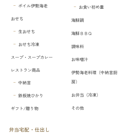
ボイル伊勢海老
お食い初め重
おせち
海鮮鍋
生おせち
海鮮ＢＢＱ
おせち冷凍
調味料
スープ・スープカレー
お味噌汁
レストラン商品
伊勢海老料理（中納言厨
房）
中納言
お弁当（冷凍）
鉄板焼ひかり
その他
ギフト/贈り物
弁当宅配・仕出し