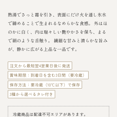
伊勢海老料理（中納言厨房）
鉄板焼ひかり
熱湯でさっと霜を引き、表面にだけ火を通し氷水
お弁当（冷凍）
(中納言/鉄板焼ひかり)
で締めることで生まれるなめらかな食感。 外はほ
中納言
のかに白く、内は瑞々しい艶やかさを保ち、まる
その他
（中納言厨房）
で絹のような舌触り。 繊細な甘みと清らかな旨み
が、静かに広がる上品な一品です。
ギフト/贈り物
注文から最短翌4営業日後に発送
価格で探す
賞味期限：到着日を含む3日間（要冷蔵）
保存方法：要冷蔵（10℃以下）で保存
～￥2,999
3種から選べるタレ付き
￥3,000～￥4,999
冷蔵商品は配達不可エリアがあります。