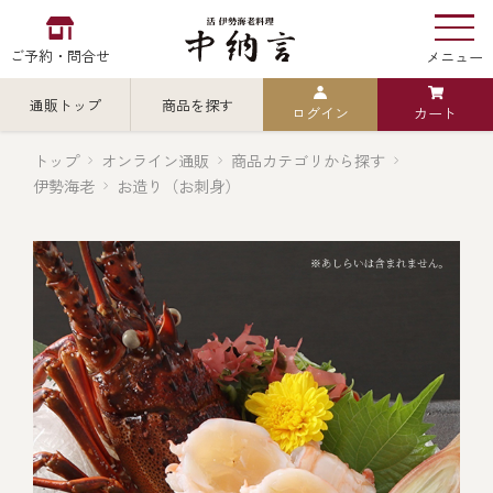
ご予約・問合せ
メニュー
通販トップ
商品を探す
ログイン
カート
お食い初め
中納言
の
トップ
オンライン通販
商品カテゴリから探す
伊勢海老
お造り（お刺身）
検索
中納言の伊勢海老
カテゴリから探す
全ての商品を見る
伊勢海老
用途・シーン
全ての商品を見る
ごちそう重
レストラン
お造り（お刺身）
全ての商品を見る
おせち