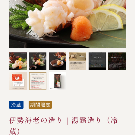
オンライン通販
焼物
ごちそう重
全ての商品を見る
海鮮鍋
ご結婚式 1.5次会・
弁当宅配・仕出し
(造り/焼物/蒸し/ボイル伊勢海老)
二次会
蒸し
還暦重
生おせち
海鮮ＢＢＱ
ボイル伊勢海老
(ごちそう重/誕生日重/還暦重/お食い初め重)
誕生日重
おせち冷凍
調味料
鉄板焼 ひかり
サイトマップ
お食い初め重
(生おせち/おせち冷凍)
製薬会社・MR
採用情報
スープ・スープカレー
企業情報
ご意見・お問合せ
お味噌汁
プライバシーポリシー
取引先エントリー
レストラン商品
伊勢海老の造り｜湯霜造り（冷
蔵）
全ての商品を見る