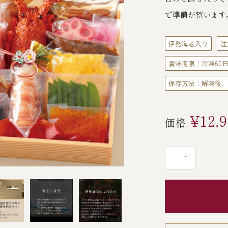
で準備が整います
伊勢海老入り
注
賞味期限：冷凍60日
保存方法：解凍後、
¥12,
価格