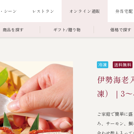
・シーン
レストラン
オンライン通販
弁当宅配
商品を探す
ギフト/贈り物
価格で探す
）
00～￥4,999
商品一覧
￥5,000～￥9,999
冷蔵商品一覧
000～
限定商品
ご利用ガイド
ごちそう重
伊勢海老
老
ごちそう重
還暦重
誕生日重
お食い初め重
凍）｜3～
海鮮ＢＢＱ
ご家庭で簡単に盛
お味噌汁
ろ、サーモン、鯛
お弁当（冷凍）
合わせ酢も入って