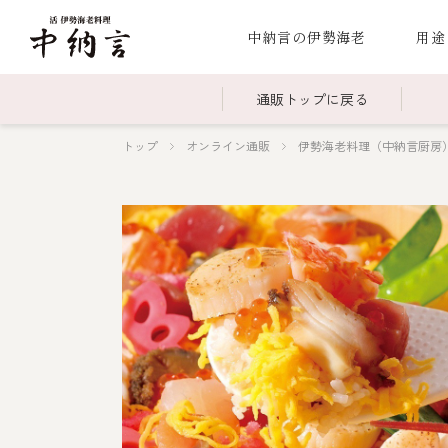
中納言の伊勢海老
用途
通販トップに戻る
トップ
オンライン通販
伊勢海老料理（中納言厨房
～￥2,999
全商品一覧
￥3,0
冷凍
￥15,000～￥19,999
伊勢海老料理一覧
￥20,
季節
伊勢海老
お造り（お刺身）
焼物
蒸し
ボイル伊勢海
海鮮鍋
スープ・スープカレー
伊勢海老料理（中納言厨房）