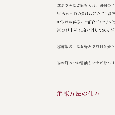
③ボウルにご飯を入れ、同梱のす
※ 合わせ酢の量はお好みでご調整
お米はお客様のご都合で4合まで
※ 炊け上がり1合に対して50ｇ
④酢飯の上にお好みで具材を盛り
⑤お好みでお醤油とワサビをつけ
解凍方法の仕方