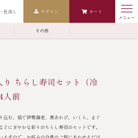
・仕出し
ログイン
カート
その他
￥10,000～￥14,999
常温商品一覧
検索
おせち
入り ちらし寿司セット（冷
生おせち
おせち冷凍
4人前
調味料
り込む、茹で伊勢海老、煮あわび、いくら、まぐ
レストラン商品
などにぎやかな彩りのちらし寿司のセットです。
中納言
鉄板焼ひかり
いますので、お好みの分量のご飯にあわせるだけ