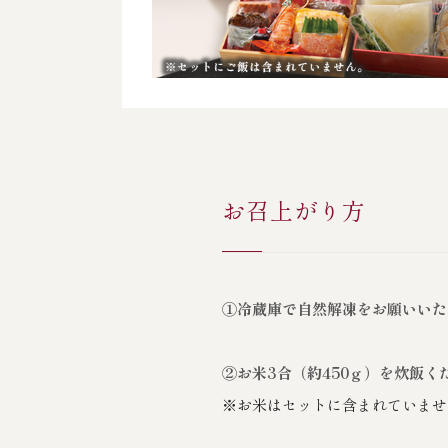
お召上がり方
①冷蔵庫で自然解凍をお願いいた
②お米3合（約450ｇ）を炊飯く
※お米はセットに含まれていませ