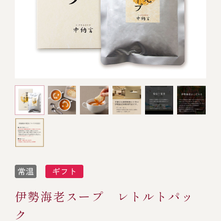
オンライン通販
焼物
ごちそう重
全ての商品を見る
海鮮鍋
ご結婚式 1.5次会・
弁当宅配・仕出し
(造り/焼物/蒸し/ボイル伊勢海老)
二次会
蒸し
還暦重
生おせち
海鮮ＢＢＱ
ボイル伊勢海老
(ごちそう重/誕生日重/還暦重/お食い初め重)
誕生日重
おせち冷凍
調味料
鉄板焼 ひかり
サイトマップ
お食い初め重
(生おせち/おせち冷凍)
製薬会社・MR
採用情報
スープ・スープカレー
企業情報
ご意見・お問合せ
お味噌汁
プライバシーポリシー
取引先エントリー
レストラン商品
伊勢海老スープ レトルトパッ
ク
全ての商品を見る