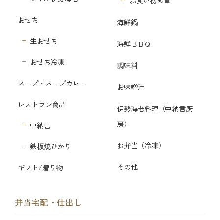
お食い初め重
おせち
海鮮鍋
生おせち
海鮮ＢＢＱ
おせち冷凍
調味料
スープ・スープカレー
お味噌汁
レストラン商品
伊勢海老料理（中納言厨
房）
中納言
お弁当（冷凍）
鉄板焼ひかり
その他
ギフト/贈り物
弁当宅配・仕出し