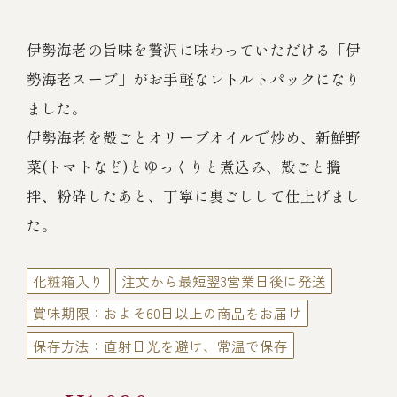
伊勢海老料理（中納言厨房）
鉄板焼ひかり
伊勢海老の旨味を贅沢に味わっていただける「伊
お弁当（冷凍）
(中納言/鉄板焼ひかり)
勢海老スープ」がお手軽なレトルトパックになり
中納言
ました。
その他
（中納言厨房）
伊勢海老を殻ごとオリーブオイルで炒め、新鮮野
菜(トマトなど)とゆっくりと煮込み、殻ごと攪
ギフト/贈り物
拌、粉砕したあと、丁寧に裏ごしして仕上げまし
た。
価格で探す
化粧箱入り
注文から最短翌3営業日後に発送
～￥2,999
賞味期限：およそ60日以上の商品をお届け
保存方法：直射日光を避け、常温で保存
￥3,000～￥4,999