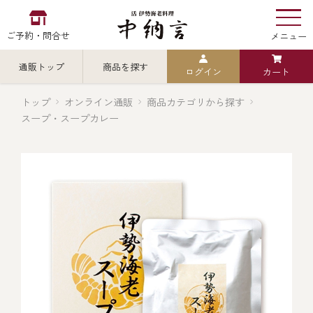
ご予約・問合せ
メニュー
通販トップ
商品を探す
ログイン
カート
お食い初め
中納言
の
トップ
オンライン通販
商品カテゴリから探す
スープ・スープカレー
検索
中納言の伊勢海老
カテゴリから探す
全ての商品を見る
伊勢海老
用途・シーン
全ての商品を見る
ごちそう重
レストラン
お造り（お刺身）
全ての商品を見る
おせち