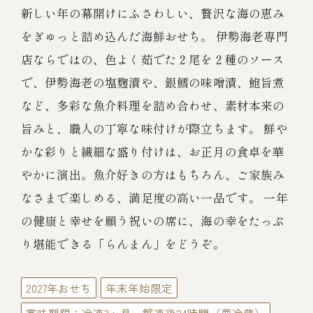
伊勢海老料理（中納言厨房）
新しい年の幕開けにふさわしい、贅沢な海の恵み
をぎゅっと詰め込んだ海鮮おせち。 伊勢海老専門
鉄板焼ひかり
お弁当（冷凍）
(中納言/鉄板焼ひかり)
店ならではの、色よく茹でた２尾を２種のソース
中納言
で、伊勢海老の塩麴漬や、銀鱈の味噌漬、鮑旨煮
その他
（中納言厨房）
など、多彩な魚介料理を詰め合わせ、素材本来の
旨みと、職人の丁寧な味付けが際立ちます。 鮮や
ギフト/贈り物
かな彩りと繊細な盛り付けは、お正月の食卓を華
やかに演出。魚介好きの方はもちろん、ご家族み
価格で探す
なさまで楽しめる、満足度の高い一品です。 一年
の健康と幸せを願う祝いの席に、海の幸をたっぷ
～￥2,999
り堪能できる「らんまん」をどうぞ。
￥3,000～￥4,999
2027年おせち
年末年始限定