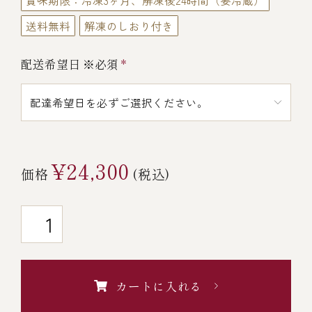
賞味期限：冷凍3ヶ月、解凍後24時間（要冷蔵）
￥5,000～￥9,999
送料無料
解凍のしおり付き
配送希望日 ※必須
*
￥10,000～￥14,999
￥15,000～￥19,999
￥20,000～
¥24,300
価格
(税込)
その他
全商品一覧
カートに入れる
冷凍商品一覧