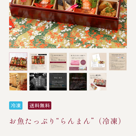
オンライン通販
焼物
ごちそう重
全ての商品を見る
海鮮鍋
ご結婚式 1.5次会・
弁当宅配・仕出し
(造り/焼物/蒸し/ボイル伊勢海老)
二次会
蒸し
還暦重
生おせち
海鮮ＢＢＱ
ボイル伊勢海老
(ごちそう重/誕生日重/還暦重/お食い初め重)
誕生日重
おせち冷凍
調味料
鉄板焼 ひかり
サイトマップ
お食い初め重
(生おせち/おせち冷凍)
製薬会社・MR
採用情報
スープ・スープカレー
企業情報
ご意見・お問合せ
お味噌汁
プライバシーポリシー
取引先エントリー
レストラン商品
お魚たっぷり“らんまん”（冷凍）
全ての商品を見る