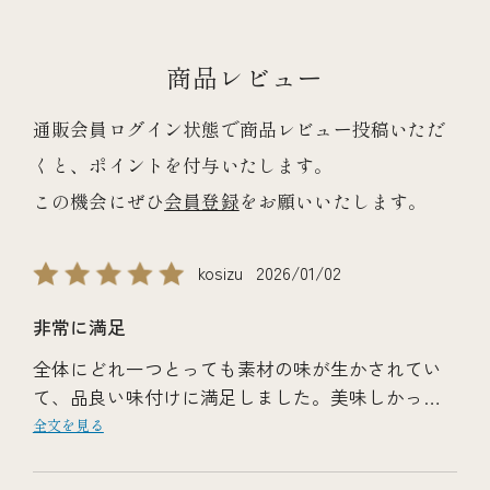
商品レビュー
通販会員ログイン状態で商品レビュー投稿いただ
くと、ポイントを付与いたします。
この機会にぜひ
会員登録
をお願いいたします。
kosizu
2026/01/02
非常に満足
全体にどれ一つとっても素材の味が生かされてい
て、品良い味付けに満足しました。美味しかった
料理は伊勢海老塩麹漬、伊勢海老、鮎。毎年鮮度
全文を見る
保持のための微かな臭いが嫌でした。今回はそれ
が無かったのが発見でしたね。