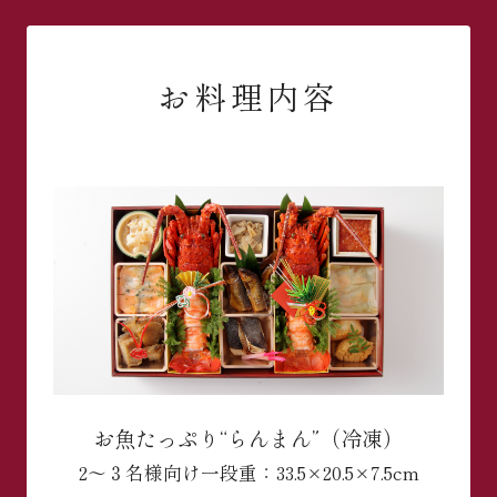
お料理内容
お魚たっぷり“らんまん”（冷凍）
2～３名様向け
一段重：33.5×20.5×7.5cm