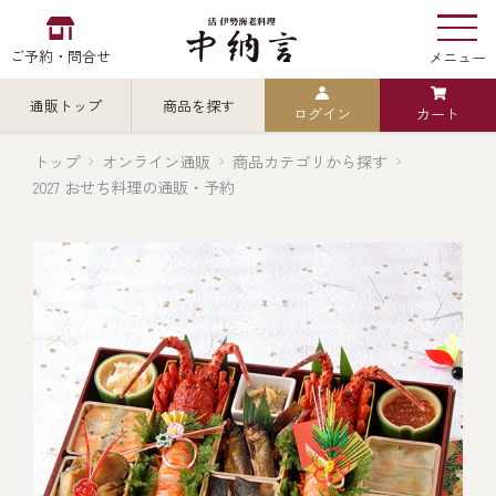
ご予約・問合せ
メニュー
通販トップ
商品を探す
ログイン
カート
お食い初め
中納言
の
トップ
オンライン通販
商品カテゴリから探す
2027 おせち料理の通販・予約
検索
中納言の伊勢海老
カテゴリから探す
全ての商品を見る
伊勢海老
用途・シーン
全ての商品を見る
ごちそう重
レストラン
お造り（お刺身）
全ての商品を見る
おせち