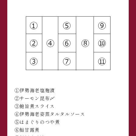
①伊勢海老塩麹漬
②サーモン昆布〆
③鮑旨煮スライス
④伊勢海老姿蒸タルタルソース
⑤はまぐりのつや煮
⑥鮎甘露煮