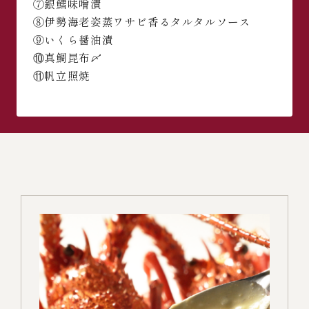
⑦銀鱈味噌漬
⑧伊勢海老姿蒸ワサビ香るタルタルソース
⑨いくら醤油漬
⑩真鯛昆布〆
⑪帆立照焼