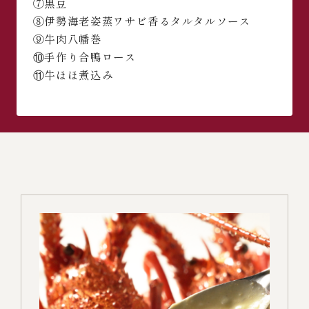
⑦黒豆
⑧伊勢海老姿蒸ワサビ香るタルタルソース
⑨牛肉八幡巻
⑩手作り合鴨ロース
⑪牛ほほ煮込み