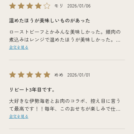
モリ
2026/01/06
温めたほうが美味しいものがあった
ローストビーフとかみんな美味しかった。頬肉の
煮込みはレンジで温めたほうが美味しかった。そ
の旨表示があったらよかったです。
全文を見る
全体的に美味しかった。最後まで飽きずに食べら
れたし、初めて食べきったおせちでした。
めめ
2026/01/01
リピート3年目です。
大好きな伊勢海老とお肉のコラボ、控え目に言う
て最高です！！毎年、このおせちが楽しみで仕方
ないです。
全文を見る
また来年もリピートします！！