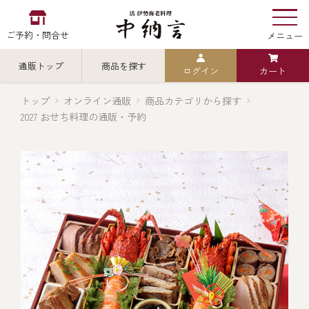
ご予約・問合せ
メニュー
通販トップ
商品を探す
ログイン
カート
お食い初め
中納言
の
トップ
オンライン通販
商品カテゴリから探す
2027 おせち料理の通販・予約
検索
中納言の伊勢海老
カテゴリから探す
全ての商品を見る
伊勢海老
用途・シーン
全ての商品を見る
ごちそう重
レストラン
お造り（お刺身）
全ての商品を見る
おせち