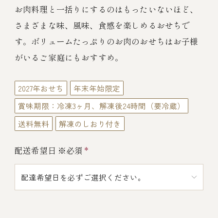
伊勢海老料理（中納言厨房）
お肉料理と一括りにするのはもったいないほど、
さまざまな味、風味、食感を楽しめるおせちで
鉄板焼ひかり
お弁当（冷凍）
(中納言/鉄板焼ひかり)
す。ボリュームたっぷりのお肉のおせちはお子様
中納言
がいるご家庭にもおすすめ。
その他
（中納言厨房）
2027年おせち
年末年始限定
ギフト/贈り物
賞味期限：冷凍3ヶ月、解凍後24時間（要冷蔵）
送料無料
解凍のしおり付き
価格で探す
配送希望日 ※必須
*
～￥2,999
￥3,000～￥4,999