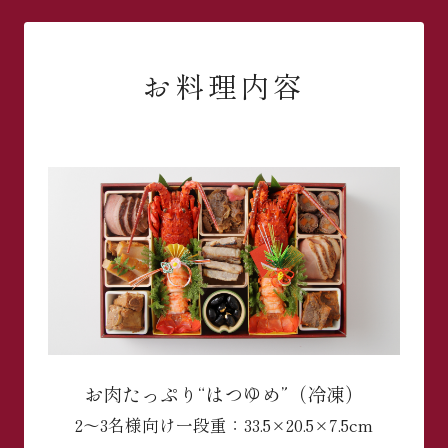
お料理内容
お肉たっぷり“はつゆめ”（冷凍）
2～3名様向け
一段重：33.5×20.5×7.5cm