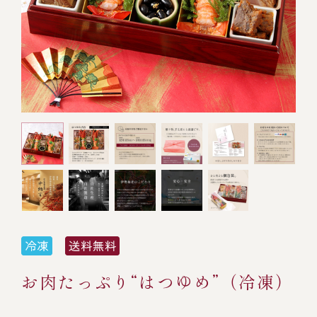
オンライン通販
焼物
ごちそう重
全ての商品を見る
海鮮鍋
ご結婚式 1.5次会・
弁当宅配・仕出し
(造り/焼物/蒸し/ボイル伊勢海老)
二次会
蒸し
還暦重
生おせち
海鮮ＢＢＱ
ボイル伊勢海老
(ごちそう重/誕生日重/還暦重/お食い初め重)
誕生日重
おせち冷凍
調味料
鉄板焼 ひかり
サイトマップ
お食い初め重
(生おせち/おせち冷凍)
製薬会社・MR
採用情報
スープ・スープカレー
企業情報
ご意見・お問合せ
お味噌汁
プライバシーポリシー
取引先エントリー
レストラン商品
お肉たっぷり“はつゆめ”（冷凍）
全ての商品を見る