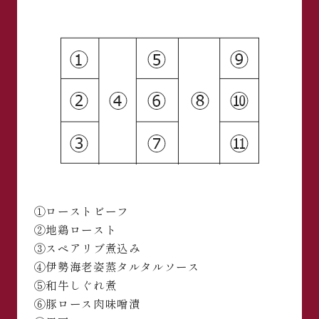
①ローストビーフ
②地鶏ロースト
③スペアリブ煮込み
④伊勢海老姿蒸タルタルソース
⑤和牛しぐれ煮
⑥豚ロース肉味噌漬