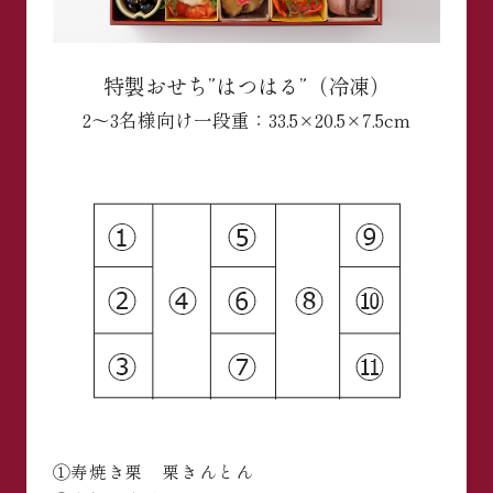
特製おせち”はつはる”（冷凍）
2～3名様向け
一段重：33.5×20.5×7.5cm
①寿焼き栗 栗きんとん