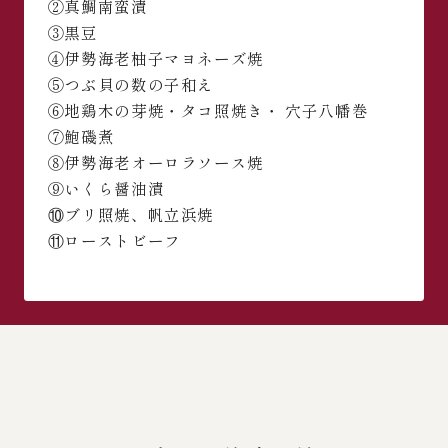
②真鯛南蛮漬
③黒豆
④伊勢海老柚子マヨネーズ焼
⑤つぶ貝の数の子和え
⑥地鶏木の芽焼・タコ照焼き・ 穴子八幡巻
⑦鮑磯煮
⑧伊勢海老オーロラソース焼
⑨いくら醤油漬
⑩ブリ照焼、帆立浜焼
⑪ローストビーフ