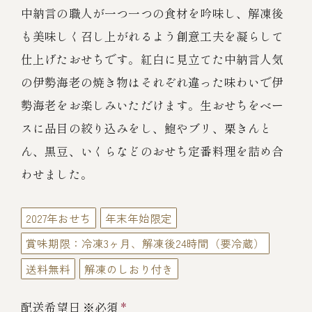
伊勢海老料理（中納言厨房）
中納言の職人が一つ一つの食材を吟味し、解凍後
も美味しく召し上がれるよう創意工夫を凝らして
鉄板焼ひかり
お弁当（冷凍）
(中納言/鉄板焼ひかり)
仕上げたおせちです。紅白に見立てた中納言人気
中納言
の伊勢海老の焼き物はそれぞれ違った味わいで伊
その他
（中納言厨房）
勢海老をお楽しみいただけます。生おせちをベー
スに品目の絞り込みをし、鮑やブリ、栗きんと
ギフト/贈り物
ん、黒豆、いくらなどのおせち定番料理を詰め合
わせました。
価格で探す
2027年おせち
年末年始限定
～￥2,999
賞味期限：冷凍3ヶ月、解凍後24時間（要冷蔵）
送料無料
解凍のしおり付き
￥3,000～￥4,999
配送希望日 ※必須
*