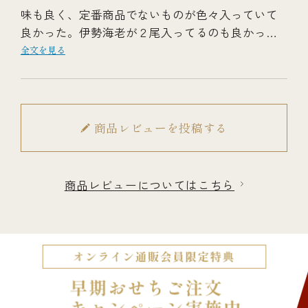
味も良く、定番商品でないものが色々入っていて
良かった。伊勢海老が２尾入ってるのも良かっ
た。美味しかった料理は、みんな美味しかった
全文を見る
が、特につぶ貝の数の子和え・黒豆・ローストビ
ーフ・伊勢海老柚子マヨネーズ焼き。とても美味
しかったので来年も注文したいです。おせちを購
入しても、何か必ず残るのですが、下手な変わり
商品レビューを投稿する
種が無いので家族３人で1日で食べきりました。
商品レビューについてはこちら