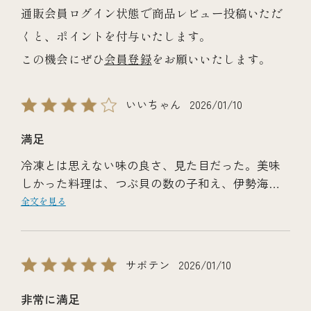
通販会員ログイン状態で商品レビュー投稿いただ
くと、ポイントを付与いたします。
この機会にぜひ
会員登録
をお願いいたします。
いいちゃん
2026/01/10
満足
冷凍とは思えない味の良さ、見た目だった。美味
しかった料理は、つぶ貝の数の子和え、伊勢海老
柚子マヨネーズ焼き。初めてお節料理を買ったけ
全文を見る
れど、どれも美味しくて、又来年も欲しいと思い
ました。
サボテン
2026/01/10
非常に満足