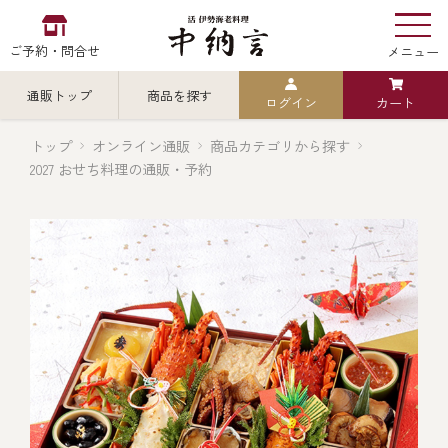
ご予約・問合せ
メニュー
通販トップ
商品を探す
ログイン
カート
お食い初め
中納言
の
トップ
オンライン通販
商品カテゴリから探す
2027 おせち料理の通販・予約
検索
中納言の伊勢海老
カテゴリから探す
全ての商品を見る
伊勢海老
用途・シーン
全ての商品を見る
ごちそう重
レストラン
お造り（お刺身）
全ての商品を見る
おせち