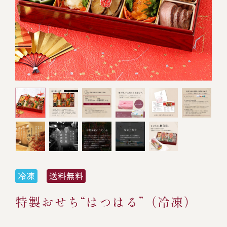
オンライン通販
焼物
ごちそう重
全ての商品を見る
海鮮鍋
ご結婚式 1.5次会・
弁当宅配・仕出し
(造り/焼物/蒸し/ボイル伊勢海老)
二次会
蒸し
還暦重
生おせち
海鮮ＢＢＱ
ボイル伊勢海老
(ごちそう重/誕生日重/還暦重/お食い初め重)
誕生日重
おせち冷凍
調味料
鉄板焼 ひかり
サイトマップ
お食い初め重
(生おせち/おせち冷凍)
製薬会社・MR
採用情報
スープ・スープカレー
企業情報
ご意見・お問合せ
お味噌汁
プライバシーポリシー
取引先エントリー
レストラン商品
特製おせち“はつはる”（冷凍）
全ての商品を見る