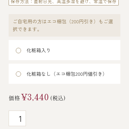
保存方法：直射日光、高温多湿を避け、常温で保存
￥5,000～￥9,999
ご自宅用の方はエコ梱包（200円引き）もご選
￥10,000～￥14,999
択できます。
￥15,000～￥19,999
化粧箱入り
￥20,000～
化粧箱なし（エコ梱包200円値引き）
その他
¥3,440
価格
(税込)
全商品一覧
冷凍商品一覧