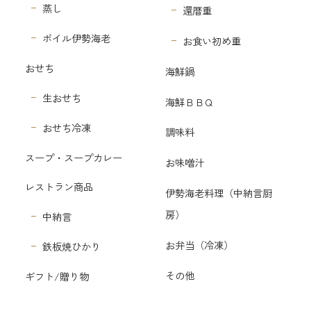
蒸し
還暦重
ボイル伊勢海老
お食い初め重
おせち
海鮮鍋
生おせち
海鮮ＢＢＱ
おせち冷凍
調味料
スープ・スープカレー
お味噌汁
レストラン商品
伊勢海老料理（中納言厨
房）
中納言
お弁当（冷凍）
鉄板焼ひかり
その他
ギフト/贈り物