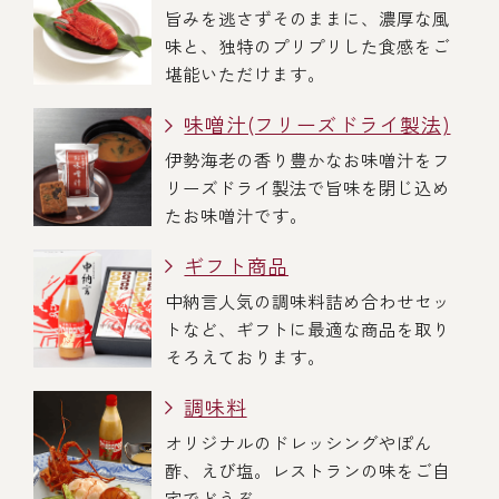
旨みを逃さずそのままに、濃厚な風
味と、独特のプリプリした食感をご
堪能いただけます。
味噌汁(フリーズドライ製法)
伊勢海老の香り豊かなお味噌汁をフ
リーズドライ製法で旨味を閉じ込め
たお味噌汁です。
ギフト商品
中納言人気の調味料詰め合わせセッ
トなど、ギフトに最適な商品を取り
そろえております。
調味料
オリジナルのドレッシングやぽん
酢、えび塩。レストランの味をご自
宅でどうぞ。