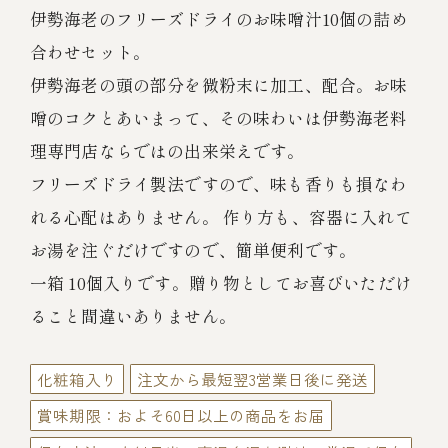
伊勢海老料理（中納言厨房）
伊勢海老のフリーズドライのお味噌汁10個の詰め
合わせセット。
鉄板焼ひかり
お弁当（冷凍）
(中納言/鉄板焼ひかり)
伊勢海老の頭の部分を微粉末に加工、配合。お味
中納言
噌のコクとあいまって、その味わいは伊勢海老料
その他
（中納言厨房）
理専門店ならではの出来栄えです。
フリーズドライ製法ですので、味も香りも損なわ
ギフト/贈り物
れる心配はありません。 作り方も、容器に入れて
お湯を注ぐだけですので、簡単便利です。
価格で探す
一箱 10個入りです。贈り物としてお喜びいただけ
ること間違いありません。
～￥2,999
化粧箱入り
注文から最短翌3営業日後に発送
￥3,000～￥4,999
賞味期限：およそ60日以上の商品をお届