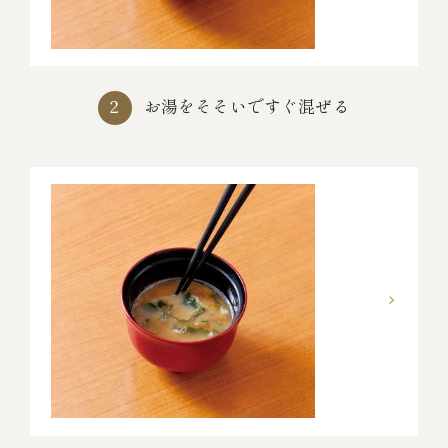
お湯をそそいですぐ混ぜる
2