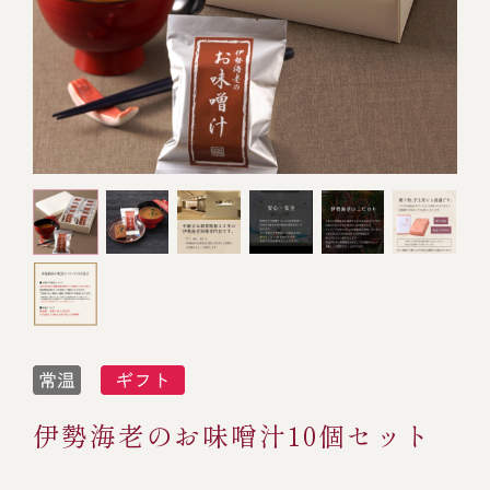
オンライン通販
焼物
ごちそう重
全ての商品を見る
海鮮鍋
ご結婚式 1.5次会・
弁当宅配・仕出し
(造り/焼物/蒸し/ボイル伊勢海老)
二次会
蒸し
還暦重
生おせち
海鮮ＢＢＱ
ボイル伊勢海老
(ごちそう重/誕生日重/還暦重/お食い初め重)
誕生日重
おせち冷凍
調味料
鉄板焼 ひかり
サイトマップ
お食い初め重
(生おせち/おせち冷凍)
製薬会社・MR
採用情報
スープ・スープカレー
企業情報
ご意見・お問合せ
お味噌汁
プライバシーポリシー
取引先エントリー
レストラン商品
伊勢海老のお味噌汁10個セット
全ての商品を見る