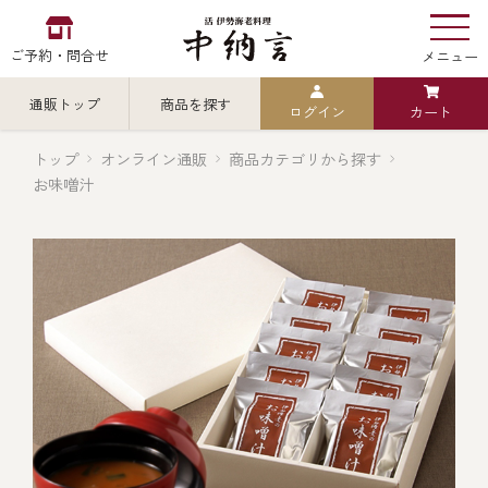
ご予約・問合せ
メニュー
通販トップ
商品を探す
ログイン
カート
お食い初め
中納言
の
トップ
オンライン通販
商品カテゴリから探す
お味噌汁
検索
中納言の伊勢海老
カテゴリから探す
全ての商品を見る
伊勢海老
用途・シーン
全ての商品を見る
ごちそう重
レストラン
お造り（お刺身）
全ての商品を見る
おせち