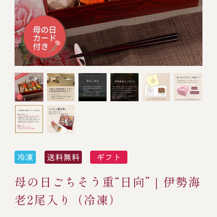
オンライン通販
焼物
ごちそう重
全ての商品を見る
海鮮鍋
ご結婚式 1.5次会・
弁当宅配・仕出し
(造り/焼物/蒸し/ボイル伊勢海老)
二次会
蒸し
還暦重
生おせち
海鮮ＢＢＱ
ボイル伊勢海老
(ごちそう重/誕生日重/還暦重/お食い初め重)
誕生日重
おせち冷凍
調味料
鉄板焼 ひかり
サイトマップ
お食い初め重
(生おせち/おせち冷凍)
製薬会社・MR
採用情報
スープ・スープカレー
企業情報
ご意見・お問合せ
お味噌汁
プライバシーポリシー
取引先エントリー
母の日ごちそう重“日向”｜伊勢海
レストラン商品
老2尾入り（冷凍）
全ての商品を見る