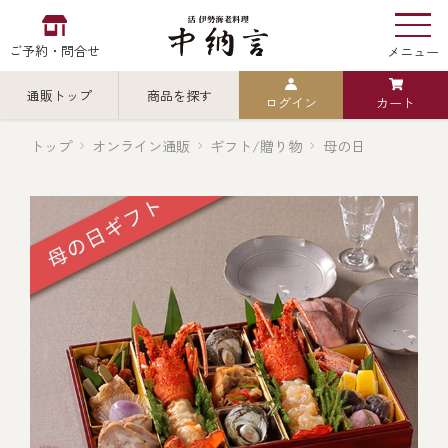
ご予約・問合せ
メニュー
通販トップ
商品を探す
ログイン
カート
お食い初め
中納言
の
トップ
オンライン通販
ギフト/贈り物
母の日
検索
中納言の伊勢海老
カテゴリから探す
全ての商品を見る
伊勢海老
用途・シーン
全ての商品を見る
ごちそう重
レストラン
お造り（お刺身）
全ての商品を見る
おせち