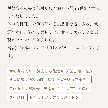
伊勢海老料理（中納言厨房）
伊勢海老の姿を使用したお勧め料理を2種類お仕立
鉄板焼ひかり
お弁当（冷凍）
(中納言/鉄板焼ひかり)
ていたしました。
他お肉料理、お魚料理など14品目を盛り込み、色
中納言
その他
鮮やかに、眺めて美味しい、食べて美味しいを表
（中納言厨房）
現させていただきました。
ギフト/贈り物
2名様でお楽しみいただけるボリュームでございま
す。
価格で探す
伊勢海老入り
注文から最短翌4営業日後に発送
賞味期限：冷凍60日、解凍後24時間（要冷蔵）
～￥2,999
保存方法：解凍後、要冷蔵（10℃以下）で保存
送料無料
お召し上がり方のしおり付き
￥3,000～￥4,999