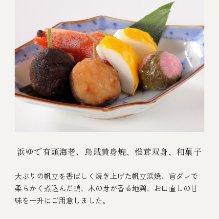
浜ゆで有頭海老、烏賊黄身焼、椎茸双身、和菓子
大ぶりの帆立を香ばしく焼き上げた帆立浜焼、旨ダレで
柔らかく煮込んだ蛸、木の芽が香る地鶏、お口直しの甘
味を一升にご用意しました。