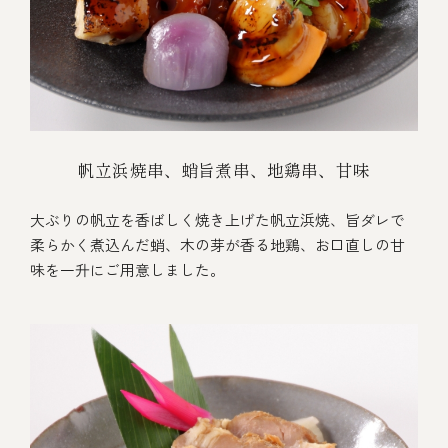
帆立浜焼串、蛸旨煮串、地鶏串、甘味
大ぶりの帆立を香ばしく焼き上げた帆立浜焼、旨ダレで
柔らかく煮込んだ蛸、木の芽が香る地鶏、お口直しの甘
味を一升にご用意しました。