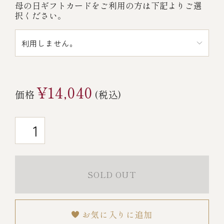
母の日ギフトカードをご利用の方は下記よりご選
￥5,000～￥9,999
択ください。
￥10,000～￥14,999
￥15,000～￥19,999
¥14,040
価格
(税込)
￥20,000～
その他
SOLD OUT
全商品一覧
お気に入りに追加
冷凍商品一覧