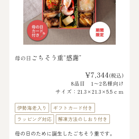
ごちそう重“感謝”
母の日
¥7,344
(税込)
8品目 1～2名様向け
サイズ：21.3×21.3×5.5ｃｍ
伊勢海老入り
ギフトカード付き
ラッピング対応
解凍方法のしおり付き
母の日のために誕生したごちそう重です。