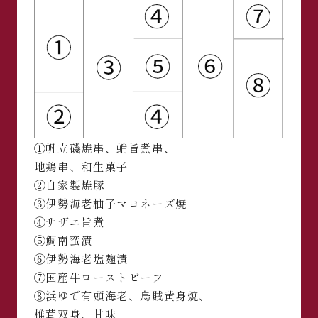
①帆立磯焼串、蛸旨煮串、
地鶏串、和生菓子
②自家製焼豚
③伊勢海老柚子マヨネーズ焼
④サザエ旨煮
⑤鯛南蛮漬
⑥伊勢海老塩麹漬
⑦国産牛ローストビーフ
⑧浜ゆで有頭海老、烏賊黄身焼、
椎茸双身、甘味