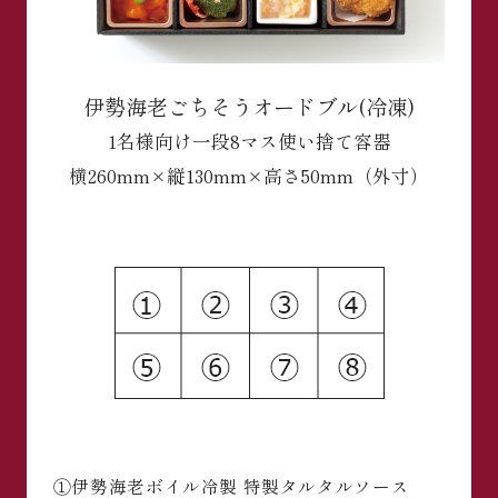
伊勢海老ごちそうオードブル(冷凍)
1名様向け
一段8マス使い捨て容器
横260mm×縦130mm×高さ50mm（外寸）
①伊勢海老ボイル冷製 特製タルタルソース