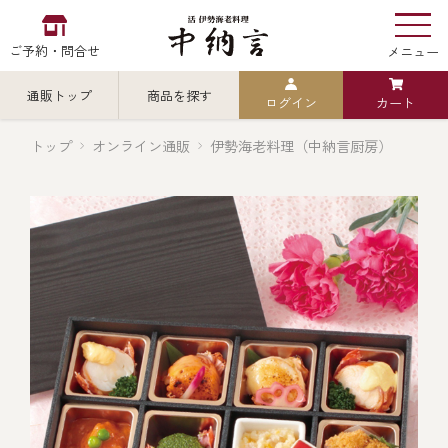
ご予約・問合せ
メニュー
通販トップ
商品を探す
ログイン
カート
お食い初め
中納言
の
トップ
オンライン通販
伊勢海老料理（中納言厨房）
検索
中納言の伊勢海老
カテゴリから探す
全ての商品を見る
伊勢海老
用途・シーン
全ての商品を見る
ごちそう重
レストラン
お造り（お刺身）
全ての商品を見る
おせち