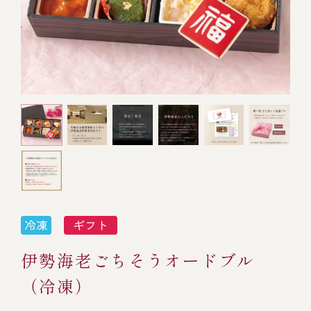
オンライン通販
焼物
ごちそう重
全ての商品を見る
海鮮鍋
ご結婚式 1.5次会・
弁当宅配・仕出し
(造り/焼物/蒸し/ボイル伊勢海老)
二次会
蒸し
還暦重
生おせち
海鮮ＢＢＱ
ボイル伊勢海老
(ごちそう重/誕生日重/還暦重/お食い初め重)
誕生日重
おせち冷凍
調味料
鉄板焼 ひかり
サイトマップ
お食い初め重
(生おせち/おせち冷凍)
製薬会社・MR
採用情報
スープ・スープカレー
企業情報
ご意見・お問合せ
お味噌汁
プライバシーポリシー
取引先エントリー
伊勢海老ごちそうオードブル
レストラン商品
（冷凍）
全ての商品を見る