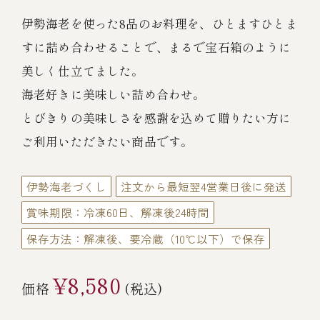
伊勢海老料理（中納言厨房）
伊勢海老を使った8品のお料理を、ひとますひとま
鉄板焼ひかり
お弁当（冷凍）
(中納言/鉄板焼ひかり)
すに詰め合わせることで、まるで宝石箱のように
美しく仕立てました。
中納言
その他
海老好きに美味しい詰め合わせ。
（中納言厨房）
とびきりの美味しさを感謝を込めて贈りたい方に
ギフト/贈り物
ご利用いただきたい商品です。
伊勢海老づくし
注文から最短翌4営業日後に発送
価格で探す
賞味期限：冷凍60日、解凍後24時間
保存方法：解凍後、要冷蔵（10℃以下）で保存
～￥2,999
¥8,580
価格
(税込)
￥3,000～￥4,999