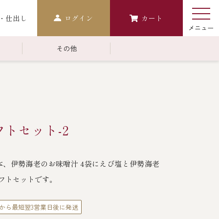
・仕出し
ログイン
カート
その他
￥10,000～￥14,999
常温商品一覧
検索
おせち
トセット-2
生おせち
おせち冷凍
本、伊勢海老のお味噌汁 4袋にえび塩と伊勢海老
調味料
フトセットです。
レストラン商品
から最短翌3営業日後に発送
中納言
鉄板焼ひかり