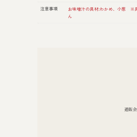
注意事項
お味噌汁の具材:わかめ、小葱 ※
ん
通販会