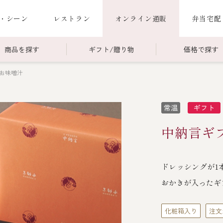
・シーン
レストラン
オンライン通販
弁当宅配
商品を探す
ギフト/贈り物
価格で探す
お味噌汁
00～￥4,999
商品一覧
￥5,000～￥9,999
冷蔵商品一覧
000～
限定商品
ご利用ガイド
ごちそう重
中納言ギフ
老
ごちそう重
還暦重
誕生日重
お食い初め重
ドレッシングが1
海鮮ＢＢＱ
おかきが入ったギ
お味噌汁
化粧箱入り
注文
お弁当（冷凍）