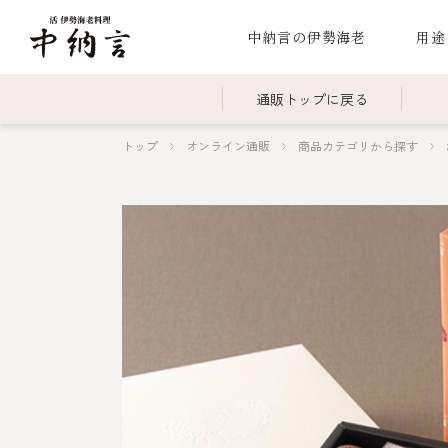
中納言の伊勢海老
用途
通販トップに戻る
トップ
オンライン通販
商品カテゴリから探す
～￥2,999
全商品一覧
￥3,0
冷凍
￥15,000～￥19,999
伊勢海老料理一覧
￥20,
季節
伊勢海老
お造り（お刺身）
焼物
蒸し
ボイル伊勢海
海鮮鍋
スープ・スープカレー
伊勢海老料理（中納言厨房）