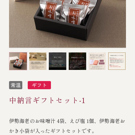
オンライン通販
焼物
ごちそう重
全ての商品を見る
海鮮鍋
ご結婚式 1.5次会・
弁当宅配・仕出し
(造り/焼物/蒸し/ボイル伊勢海老)
二次会
蒸し
還暦重
生おせち
海鮮ＢＢＱ
ボイル伊勢海老
(ごちそう重/誕生日重/還暦重/お食い初め重)
誕生日重
おせち冷凍
調味料
鉄板焼 ひかり
サイトマップ
お食い初め重
(生おせち/おせち冷凍)
製薬会社・MR
採用情報
スープ・スープカレー
企業情報
ご意見・お問合せ
お味噌汁
中納言ギフトセット-1
プライバシーポリシー
取引先エントリー
レストラン商品
伊勢海老のお味噌汁 4袋、えび塩 1個、伊勢海老お
かき小袋が入ったギフトセットです。
全ての商品を見る