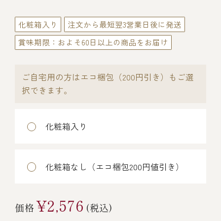
伊勢海老料理（中納言厨房）
化粧箱入り
注文から最短翌3営業日後に発送
鉄板焼ひかり
お弁当（冷凍）
(中納言/鉄板焼ひかり)
賞味期限：およそ60日以上の商品をお届け
中納言
その他
（中納言厨房）
ご自宅用の方はエコ梱包（200円引き）もご選
択できます。
ギフト/贈り物
化粧箱入り
価格で探す
化粧箱なし（エコ梱包200円値引き）
～￥2,999
¥2,576
￥3,000～￥4,999
価格
(税込)