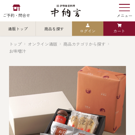
ご予約・問合せ
メニュー
通販トップ
商品を探す
ログイン
カート
お食い初め
中納言
の
トップ
オンライン通販
商品カテゴリから探す
お味噌汁
検索
中納言の伊勢海老
カテゴリから探す
全ての商品を見る
伊勢海老
用途・シーン
全ての商品を見る
ごちそう重
レストラン
お造り（お刺身）
全ての商品を見る
おせち