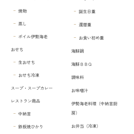
焼物
誕生日重
蒸し
還暦重
ボイル伊勢海老
お食い初め重
おせち
海鮮鍋
生おせち
海鮮ＢＢＱ
おせち冷凍
調味料
スープ・スープカレー
お味噌汁
レストラン商品
伊勢海老料理（中納言厨
房）
中納言
お弁当（冷凍）
鉄板焼ひかり