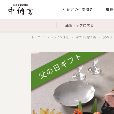
中納言の伊勢海老
用途
通販トップに戻る
トップ
オンライン通販
ギフト/贈り物
父の日
～￥2,999
全商品一覧
￥3,0
冷凍
￥15,000～￥19,999
伊勢海老料理一覧
￥20,
季節
伊勢海老
お造り（お刺身）
焼物
蒸し
ボイル伊勢海
海鮮鍋
スープ・スープカレー
伊勢海老料理（中納言厨房）