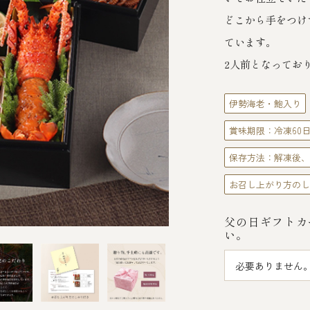
どこから手をつけ
ています。
2人前となってお
伊勢海老・鮑入り
賞味期限：冷凍60
保存方法：解凍後、
お召し上がり方のし
父の日ギフトカ
い。