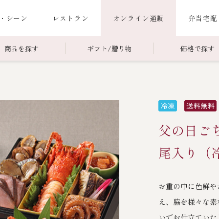
・シーン
レストラン
オンライン通販
弁当宅配
商品を探す
ギフト/贈り物
価格で探す
00～￥4,999
商品一覧
￥5,000～￥9,999
冷蔵商品一覧
000～
限定商品
ご利用ガイド
ごちそう重
父の日ごち
老
ごちそう重
還暦重
誕生日重
お食い初め重
尾入り（
海鮮ＢＢＱ
お重の中に色鮮や
お味噌汁
え、脇を様々な素
お弁当（冷凍）
いでお仕立ていた