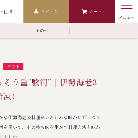
・仕出し
ログイン
カート
その他
￥10,000～￥14,999
常温商品一覧
検索
おせち
そう重“駿河”｜伊勢海老3
生おせち
おせち冷凍
冷凍）
調味料
かな伊勢海老姿料理をいろいろな味わいでしつら
レストラン商品
材を用いて、その持ち味を生かす料理方法と味わ
中納言
鉄板焼ひかり
しました。