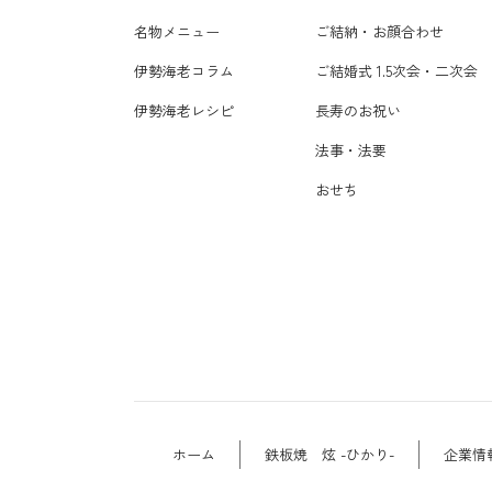
名物メニュー
ご結納・お顔合わせ
伊勢海老コラム
ご結婚式 1.5次会・二次会
伊勢海老レシピ
長寿のお祝い
法事・法要
おせち
ホーム
鉄板焼 炫 -ひかり-
企業情