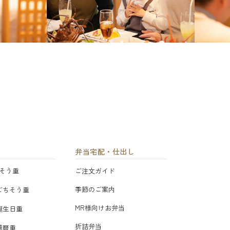
弁当宅配・仕出し
そう重
ご注文ガイド
季節のご案内
ごちそう重
MR様向けお弁当
誕生日重
折詰弁当
還暦重