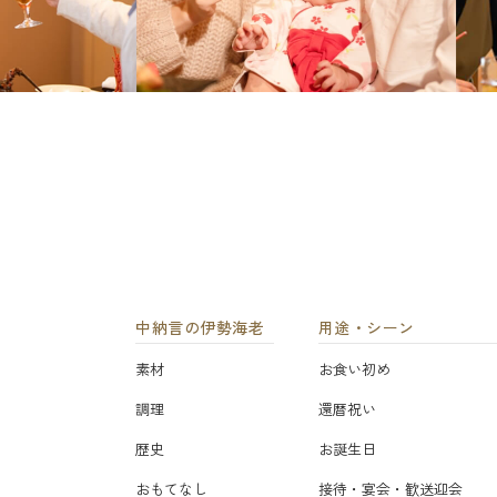
中納言の伊勢海老
用途・シーン
素材
お食い初め
調理
還暦祝い
歴史
お誕生日
おもてなし
接待・宴会・歓送迎会