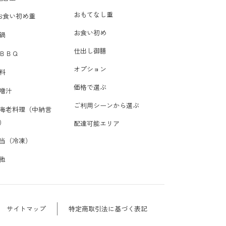
おもてなし重
お食い初め重
お食い初め
鍋
仕出し御膳
ＢＢＱ
オプション
料
価格で選ぶ
噌汁
ご利用シーンから選ぶ
海老料理（中納言
）
配達可能エリア
当（冷凍）
他
サイトマップ
特定商取引法に基づく表記