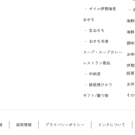
ボイル伊勢海老
おせち
海鮮
生おせち
海鮮
おせち冷凍
調味
スープ・スープカレー
お味
レストラン商品
伊勢
厨房
中納言
お弁
鉄板焼ひかり
その
ギフト/贈り物
報
採用情報
プライバシーポリシー
リンクについて